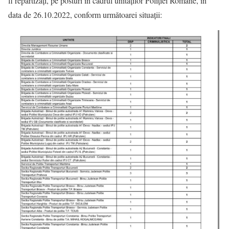
fi repartizați, pe posturi în cadrul unităților Poliției Române, în
data de 26.10.2022, conform următoarei situații: