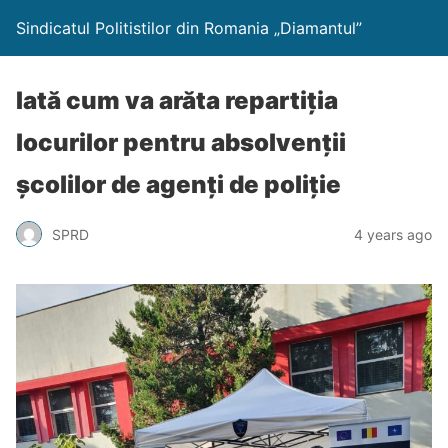
Sindicatul Politistilor din Romania „Diamantul”
Iată cum va arăta repartiția
locurilor pentru absolvenții
școlilor de agenți de poliție
SPRD
4 years ago