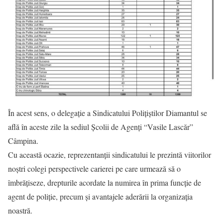
În acest sens, o delegație a Sindicatului Polițiștilor Diamantul se
află în aceste zile la sediul Școlii de Agenți “Vasile Lascăr”
Câmpina.
Cu această ocazie, reprezentanții sindicatului le prezintă viitorilor
noștri colegi perspectivele carierei pe care urmează să o
îmbrățiseze, drepturile acordate la numirea în prima funcție de
agent de poliție, precum și avantajele aderării la organizația
noastră.