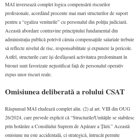
MAI inversează complet logica compensării riscurilor
profesionale, acordând procente mai mari structurilor de suport
pentru a “egaliza veniturile” cu personalul din poliția judiciară.
Această abordare contravine principiului fundamental din
administrația publică potrivit căruia compensațiile salariale trebuie
să reflecte nivelul de risc, responsabilitate și expunere la pericole.
Astfel, structurile care își desfășoară activitatea predominant în
birouri sunt favorizate nejustificat față de personalul operativ
expus unor riscuri reale.
Omisiunea deliberată a rolului CSAT
Răspunsul MAI eludează complet alin. (2) al art. VIII din OUG
26/2024, care prevede explicit că “Structurile/Unitățile se stabilesc
prin hotărâre a Consiliului Suprem de Apărare a Țării.” Această
omisiune nu este accidentală, ci strategică, întrucât permite