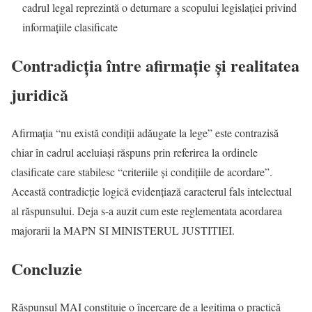
cadrul legal reprezintă o deturnare a scopului legislației privind
informațiile clasificate
Contradicția între afirmație și realitatea
juridică
Afirmația “nu există condiții adăugate la lege” este contrazisă
chiar în cadrul aceluiași răspuns prin referirea la ordinele
clasificate care stabilesc “criteriile și condițiile de acordare”.
Această contradicție logică evidențiază caracterul fals intelectual
al răspunsului. Deja s-a auzit cum este reglementata acordarea
majorarii la MAPN SI MINISTERUL JUSTITIEI.
Concluzie
Răspunsul MAI constituie o încercare de a legitima o practică