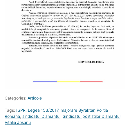
Categories:
Articole
Tags:
IGPR
,
Legea 153/2017
,
majorare Byraktar
,
Poliția
Română
,
sindicatul Diamantul
,
Sindicatul politistilor Diamantul
,
Vitalie Josanu