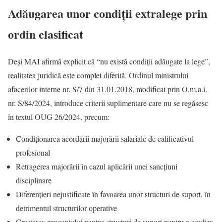
Adăugarea unor condiții extralege prin
ordin clasificat
Deși MAI afirmă explicit că “nu există condiții adăugate la lege”,
realitatea juridică este complet diferită. Ordinul ministrului
afacerilor interne nr. S/7 din 31.01.2018, modificat prin O.m.a.i.
nr. S/84/2024, introduce criterii suplimentare care nu se regăsesc
în textul OUG 26/2024, precum:
Condiționarea acordării majorării salariale de calificativul
profesional
Retragerea majorării în cazul aplicării unei sancțiuni
disciplinare
Diferențieri nejustificate în favoarea unor structuri de suport, în
detrimentul structurilor operative
Creșterea procentului pentru structuri de suport pentru a egaliza