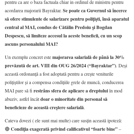
pentru ca are o baza factuala chiar in ordinul de ministru pentru
Se poate ca Guvernul să încerce
acordarea majorarii Bayraktar.
să ofere stimulente de salarizare pentru polițiști, însă aparatul
central al MAI, condus de Cătălin Predoiu și Bogdan
Despescu, să limiteze accesul la aceste beneficii, cu un scop
ascuns personalului MAI?
majorarea salarială de până la 30%
Un exemplu concret este
prevăzută de art. VIII din OUG 26/2024 (“Bayraktar”)
. Deși
această ordonanță a fost adoptată pentru a crește veniturile
polițiștilor și a compensa condițiile grele de muncă, conducerea
restrâns sfera de aplicare a dreptului
MAI pare să fi
în mod
doar o minoritate din personal să
abuziv, astfel încât
beneficieze de această creștere salarială
.
Cateva dovezi ( ele sunt mai multe) care susțin această ipoteză:
Condiția exagerată privind calificativul “foarte bine”
🔴
–