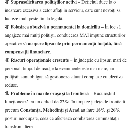
Suprasolicitarea polițiștilor activi
🔴
– Deficitul duce la o
încărcare excesivă a celor aflați în serviciu, care sunt nevoiți să
lucreze mult peste limita legală.
Folosirea abuzivă a permanenței la domiciliu
🔴
– În loc să
angajeze mai mulți polițiști, conducerea MAI impune structurilor
acopere lipsurile prin permanență forțată, fără
operative să
compensații financiare
.
Riscuri operaționale crescute
🔴
– În județele cu lipsuri mari de
personal, timpul de reacție la evenimente este mai mare, iar
polițiștii sunt obligați să gestioneze situații complexe cu efective
reduse.
Probleme în marile orașe și la frontieră
🔴
– Bucureștiul
22%
funcționează cu un deficit de
, în timp ce județe de frontieră
Constanța, Mehedinți și Arad
18% și 26%
precum
au între
posturi neocupate, ceea ce afectează combaterea criminalității
transfrontaliere.