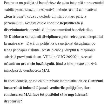
Pentru ca un polițist să beneficieze de plata integrală a procentului
stabilit pentru structura respectivă, trebuie să aibă calificativul
„foarte bine”
, ceea ce exclude din start o mare parte a
nejustificată
personalului. Aceasta este o condiție
și
discriminatorie
, menită să limiteze numărul beneficiarilor.
Dublarea sancțiunii disciplinare prin retragerea dreptului
🔴
la majorare
– Dacă un polițist este sancționat disciplinar, pe
lângă pedeapsa stabilită, acesta pierde și dreptul la majorarea
salarială prevăzută de art. VIII din OUG 26/2024. Această
nu are nicio bază legală
măsură
, fiind o interpretare abuzivă
introdusă de conducerea MAI.
de ce Guvernul
În acest context, se ridică o întrebare indreptatita:
încearcă să îmbunătățească veniturile polițiștilor, dar
conducerea MAI face tot posibilul să le îngrădească
drepturile?