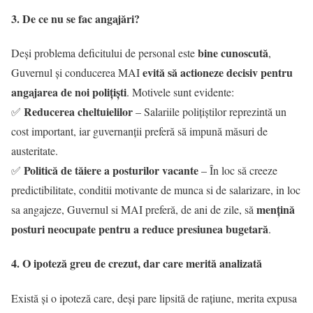
3. De ce nu se fac angajări?
bine cunoscută
Deși problema deficitului de personal este
,
evită să actioneze decisiv pentru
Guvernul și conducerea MAI
angajarea de noi polițiști
. Motivele sunt evidente:
Reducerea cheltuielilor
✅
– Salariile polițiștilor reprezintă un
cost important, iar guvernanții preferă să impună măsuri de
austeritate.
Politică de tăiere a posturilor vacante
✅
– În loc să creeze
predictibilitate, conditii motivante de munca si de salarizare, in loc
mențină
sa angajeze, Guvernul si MAI preferă, de ani de zile, să
posturi neocupate pentru a reduce presiunea bugetară
.
4. O ipoteză greu de crezut, dar care merită analizată
Există și o ipoteză care, deși pare lipsită de rațiune, merita expusa