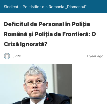
Sindicatul Politistilor din Romania „Diamantul”
Deficitul de Personal în Poliția
Română și Poliția de Frontieră: O
Criză Ignorată?
SPRD
1 year ago