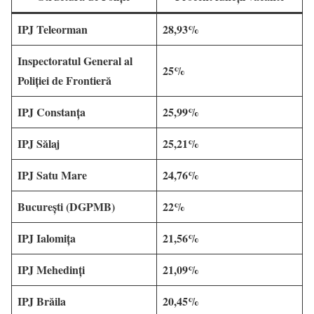
IPJ Teleorman
28,93%
Inspectoratul General al
25%
Poliției de Frontieră
IPJ Constanța
25,99%
IPJ Sălaj
25,21%
IPJ Satu Mare
24,76%
București (DGPMB)
22%
IPJ Ialomița
21,56%
IPJ Mehedinți
21,09%
IPJ Brăila
20,45%