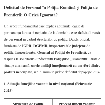
Deficitul de Personal în Poliția Română și Poliția de
Frontieră: O Criză Ignorată?
Un aspect fundamental care explică abuzurile legate de
deficitul masiv
permanența fortata si neplatita de la domiciliu este
de personal
în cadrul structurilor de poliție. Datele oficiale
IGPR, DGPMB, inspectoratele județene de
furnizate de
politie, Inspectoratul General al Poliției de Frontieră
, ca
răspuns la solicitările Sindicatului Polițiștilor „Diamantul”, arată o
unele unități funcționează cu un sfert dintre
situație alarmantă:
posturi neocupate
, iar în anumite județe deficitul depășește 28%.
1. Situația funcțiilor vacante la nivel național (Februarie
2025)
Structura de Poliție
Procent funcții vacante