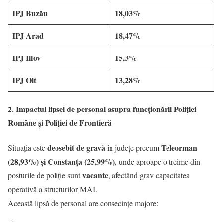
IPJ Buzău
18,03%
IPJ Arad
18,47%
IPJ Ilfov
15,3%
IPJ Olt
13,28%
2. Impactul lipsei de personal asupra funcționării Poliției
Române și Poliției de Frontieră
deosebit de gravă
Teleorman
Situația este
în județe precum
(28,93%) și Constanța (25,99%)
, unde aproape o treime din
vacante
posturile de poliție sunt
, afectând grav capacitatea
operativă a structurilor MAI.
Această lipsă de personal are consecințe majore: