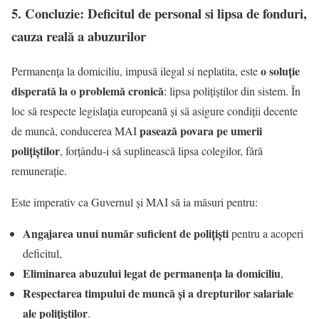
5. Concluzie: Deficitul de personal si lipsa de fonduri,
cauza reală a abuzurilor
o soluție
Permanența la domiciliu, impusă ilegal si neplatita, este
disperată la o problemă cronică
: lipsa polițiștilor din sistem. În
loc să respecte legislația europeană și să asigure condiții decente
pasează povara pe umerii
de muncă, conducerea MAI
polițiștilor
, forțându-i să suplinească lipsa colegilor, fără
remunerație.
Este imperativ ca Guvernul și MAI să ia măsuri pentru:
Angajarea unui număr suficient de polițiști
pentru a acoperi
deficitul,
Eliminarea abuzului legat de permanența la domiciliu
,
Respectarea timpului de muncă și a drepturilor salariale
ale polițiștilor
.