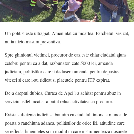
Un politist este ultragiat. Amenintat cu moartea. Parchetul, sesizat,
nu ia nicio masura preventiva.
Spre ghinionul victimei, procuror de caz este chiar ciudatul ajuns
celebru pentru ca a dat, razbunator, cate 5000 lei, amenda
judiciara, politistilor care ii dadusera amenda pentru depasirea
vitezei si care i-au ridicat si placutele pentru ITP expirat.
De-a dreptul dubios, Curtea de Apel l-a achitat pentru abuz in
serviciu astfel incat si-a putut relua activitatea ca procuror.
Exista suficiente indicii sa banuim ca ciudatul, intors la munca, le
poarta o ranchiuna adanca, politistilor de orice fel, atitudine care
se reflecta bineinteles si in modul in care instrumenteaza dosarele