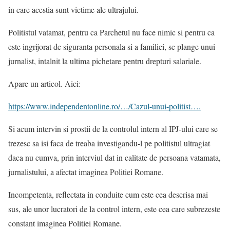
in care acestia sunt victime ale ultrajului.
Politistul vatamat, pentru ca Parchetul nu face nimic si pentru ca
este ingrijorat de siguranta personala si a familiei, se plange unui
jurnalist, intalnit la ultima pichetare pentru drepturi salariale.
Apare un articol. Aici:
https://www.independentonline.ro/…/Cazul-unui-politist….
Si acum intervin si prostii de la controlul intern al IPJ-ului care se
trezesc sa isi faca de treaba investigandu-l pe politistul ultragiat
daca nu cumva, prin interviul dat in calitate de persoana vatamata,
jurnalistului, a afectat imaginea Politiei Romane.
Incompetenta, reflectata in conduite cum este cea descrisa mai
sus, ale unor lucratori de la control intern, este cea care subrezeste
constant imaginea Politiei Romane.