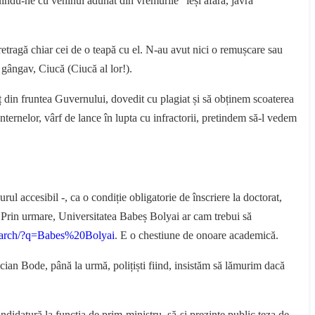
luindu-ne cu veninul adunat din vremurile ”ieși afară, javră
 retragă chiar cei de o teapă cu el. N-au avut nici o remușcare sau
l gângav, Ciucă (Ciucă al lor!).
oț din fruntea Guvernului, dovedit cu plagiat și să obținem scoaterea
Internelor, vârf de lance în lupta cu infractorii, pretindem să-l vedem
l accesibil -, ca o condiție obligatorie de înscriere la doctorat,
. Prin urmare, Universitatea Babeș Bolyai ar cam trebui să
earch/?q=Babes%20Bolyai
. E o chestiune de onoare academică.
ian Bode, până la urmă, polițiști fiind, insistăm să lămurim dacă
ndidatură la funcția de prim-ministru, să-și prezinte public teza de