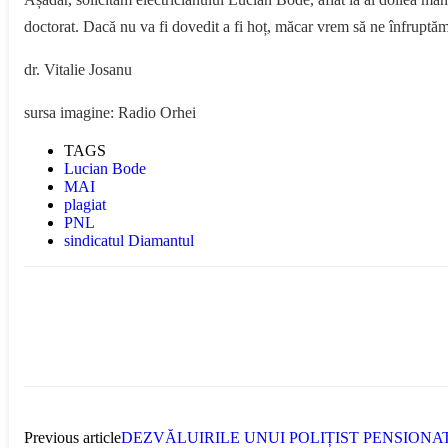
doctorat. Dacă nu va fi dovedit a fi hoț, măcar vrem să ne înfruptăm c
dr. Vitalie Josanu
sursa imagine: Radio Orhei
TAGS
Lucian Bode
MAI
plagiat
PNL
sindicatul Diamantul
Previous article
DEZVĂLUIRILE UNUI POLIȚIST PENSIONA