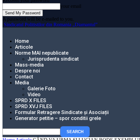
Recover your password
your email
A password will be e-mailed to you.
Sindicatul Politistilor din Romania „Diamantul”
Home
Articole
Norme MAI nepublicate
Jurisprudenta sindicat
Mass-media
Despre noi
Contact
Media
Galerie Foto
Video
SPRD X FILES
SPRD XVJ FILES
Formular Retragere Sindicate și Asociații
Generator petitie – spor conditii grele
Home
Articole
CÂND VA URMA ȘI LUCIAN BODE EXEMPLUL