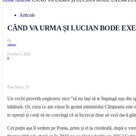
Articole
CÂND VA URMA ȘI LUCIAN BODE EX
By
admin
-
October 1, 2022
0
Post Views:
53
Un vechi proverb englezesc zice ”să nu lași să te împingă ușa din sp
bătătură. Or, ceea ce am văzut în gestul ministrului Cîmpeanu este de
te oprești și cauți să ne convingi că ai încercat doar să vezi dacă 
Cel puțin așa îl vedem pe Ponta, prins și el la ciordeală, după o vre