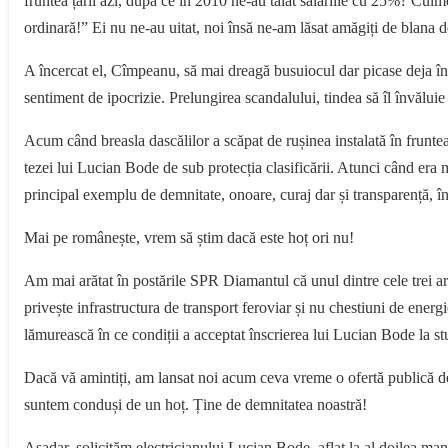
fruntea țării azi, după ce în 2010 ne-au tăiat salariile cu 25%? Culme
ordinară!” Ei nu ne-au uitat, noi însă ne-am lăsat amăgiți de blana d
A încercat el, Cîmpeanu, să mai dreagă busuiocul dar picase deja în ni
sentiment de ipocrizie. Prelungirea scandalului, tindea să îl învăluie
Acum când breasla dascălilor a scăpat de rușinea instalată în fruntea
tezei lui Lucian Bode de sub protecția clasificării. Atunci când era m
principal exemplu de demnitate, onoare, curaj dar și transparență, î
Mai pe românește, vrem să știm dacă este hoț ori nu!
Am mai arătat în postările SPR Diamantul că unul dintre cele trei art
privește infrastructura de transport feroviar și nu chestiuni de ene
lămurească în ce condiții a acceptat înscrierea lui Lucian Bode la st
Dacă vă amintiți, am lansat noi acum ceva vreme o ofertă publică de
suntem conduși de un hoț. Ține de demnitatea noastră!
Așadar, solicităm electricianului Lucian Bode, aflat la al doilea mand