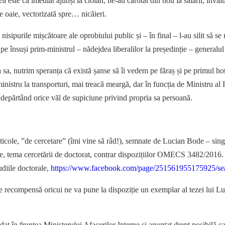
a este că imediat ajunși la ciolan, ne-au carotat din nou la salarii, învă
e oaie, vectorizată spre… nicăieri.
sipurile mișcătoare ale oprobiului public și – în final – l-au silit să se
 pe însuși prim-ministrul – nădejdea liberalilor la președinție – generalu
 sa, nutrim speranța că există șanse să îi vedem pe făraș și pe primul h
inistru la transporturi, mai treacă meargă, dar în funcția de Ministru al 
ndepărtând orice văl de supiciune privind propria sa persoană.
icole, ”de cercetare” (îmi vine să râd!), semnate de Lucian Bode – singuru
rgie, tema cercetării de doctorat, contrar dispozițiilor OMECS 3482/2016
udiile doctorale,
https://www.facebook.com/page/251561955175925/s
 recompensă oricui ne va pune la dispoziție un exemplar al tezei lui Luc
at în fruntea Ministerului Afacerilor Interne și anunțat drept posibilă ca