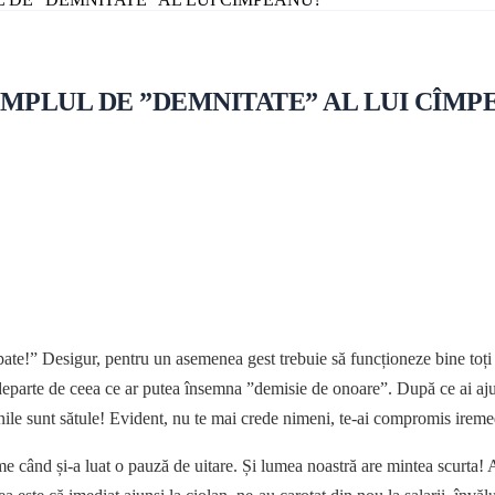
EMPLUL DE ”DEMNITATE” AL LUI CÎMP
ate!” Desigur, pentru un asemenea gest trebuie să funcționeze bine toți c
parte de ceea ce ar putea însemna ”demisie de onoare”. După ce ai ajuns s
găinile sunt sătule! Evident, nu te mai crede nimeni, te-ai compromis ire
me când și-a luat o pauză de uitare. Și lumea noastră are mintea scurta! A