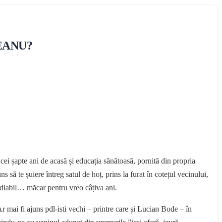
EANU?
ei șapte ani de acasă și educația sănătoasă, pornită din propria
ă te șuiere întreg satul de hoț, prins la furat în cotețul vecinului,
mediabil… măcar pentru vreo câțiva ani.
r mai fi ajuns pdl-isti vechi – printre care și Lucian Bode – în