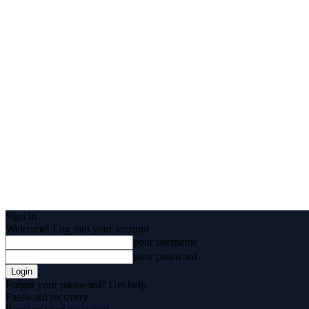
Sign in
Welcome! Log into your account
your username
your password
Forgot your password? Get help
Password recovery