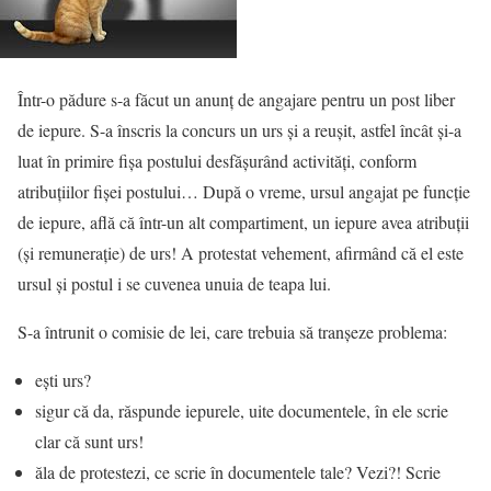
Într-o pădure s-a făcut un anunț de angajare pentru un post liber
de iepure. S-a înscris la concurs un urs și a reușit, astfel încât și-a
luat în primire fișa postului desfășurând activități, conform
atribuțiilor fișei postului… După o vreme, ursul angajat pe funcție
de iepure, află că într-un alt compartiment, un iepure avea atribuții
(și remunerație) de urs! A protestat vehement, afirmând că el este
ursul și postul i se cuvenea unuia de teapa lui.
S-a întrunit o comisie de lei, care trebuia să tranșeze problema:
ești urs?
sigur că da, răspunde iepurele, uite documentele, în ele scrie
clar că sunt urs!
ăla de protestezi, ce scrie în documentele tale? Vezi?! Scrie