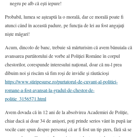
negru pe alb că ești iepure!
Probabil, lumea se așteaptă la o morală, dar ce morală poate fi
atunci când în această padure, pe funcția de lei au fost angajați
niște măgari!
Acum, dincolo de banc, trebuie să mărturisim că avem bănuiala că
avansarea purtătorului de vorbe al Poliției Române în corpul
chestorilor, corespunde interesului național, doar că nu-l prea
dibuim noi și riscăm să fim roși de invidie și răutăcioși
https://www.stiripesurse.ro/purtatorul-de-cuvant-al-politiei-
romane-a-fost-avansat-la-gradul-de-chestor-de-
politie_3156571.html
Avem dovada că în 12 ani de la absolvirea Academiei de Poliție,
chiar dacă ai doar 34 de anișori, poți prinde serios vânt în pupă iar
vocile care spun despre personaj că ar fi fost un tip șters, fără să se