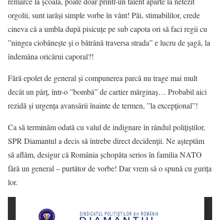
remarce la școală, poate doar printr-un talent aparte la netezit
orgolii, sunt iarăși simple vorbe în vânt! Păi, stimabililor, crede
cineva că a umbla după pisicuțe pe sub capota ori să faci regii cu
”ningea ciobănește și o bătrână traversa strada” e lucru de șagă, la
îndemâna oricărui caporal?!
Fără epolet de general și compunerea parcă nu trage mai mult
decât un pârț, într-o ”bombă” de cartier mărginaș… Probabil aici
rezidă și urgența avansării înainte de termen, ”la excepțional”!
Ca să terminăm odată cu valul de indignare în rândul polițiștilor,
SPR Diamantul a decis să întrebe direct decidenții. Ne așteptăm
să aflăm, desigur că România șchopăta serios în familia NATO
fără un general – purtător de vorbe! Dar vrem să o spună cu gurița
lor.