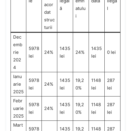
ie
legal
emn
dată
ilega
acor
ă
atulu
l
dat
i
struc
turii
Dec
emb
5978
1435
1435
rie
24%
24%
0 lei
lei
lei
lei
202
4
Ianu
5978
1435
19,2
1148
287
arie
24%
lei
lei
0%
lei
lei
2025
Febr
5978
1435
19,2
1148
287
uarie
24%
lei
lei
0%
lei
lei
2025
Mart
5978
1435
19,2
1148
287