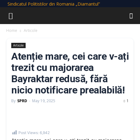
Sindicatul Politistilor din Romania „Diamantul”
Home
Articole
Articole
Atenție mare, cei care v-ați
trezit cu majorarea
Bayraktar redusă, fără
nicio notificare prealabilă!
By
SPRD
-
May 19, 2025
1
Post Views:
6,942