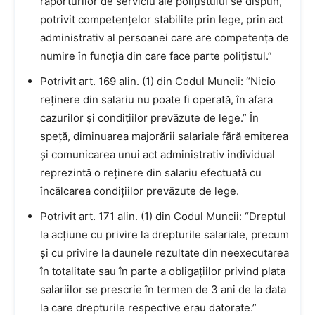
raporturilor de serviciu ale polițistului se dispun,
potrivit competențelor stabilite prin lege, prin act
administrativ al persoanei care are competența de
numire în funcția din care face parte polițistul.”
Potrivit art. 169 alin. (1) din Codul Muncii: “Nicio
reținere din salariu nu poate fi operată, în afara
cazurilor și condițiilor prevăzute de lege.” În
speță, diminuarea majorării salariale fără emiterea
și comunicarea unui act administrativ individual
reprezintă o reținere din salariu efectuată cu
încălcarea condițiilor prevăzute de lege.
Potrivit art. 171 alin. (1) din Codul Muncii: “Dreptul
la acțiune cu privire la drepturile salariale, precum
și cu privire la daunele rezultate din neexecutarea
în totalitate sau în parte a obligațiilor privind plata
salariilor se prescrie în termen de 3 ani de la data
la care drepturile respective erau datorate.”