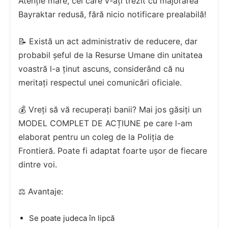
Atenție mare, cei care v-ați trezit cu majorarea
Bayraktar redusă, fără nicio notificare prealabilă!
📝 Există un act administrativ de reducere, dar
probabil șeful de la Resurse Umane din unitatea
voastră l-a ținut ascuns, considerând că nu
meritați respectul unei comunicări oficiale.
💰 Vreți să vă recuperați banii? Mai jos găsiți un
MODEL COMPLET DE ACȚIUNE pe care l-am
elaborat pentru un coleg de la Poliția de
Frontieră. Poate fi adaptat foarte ușor de fiecare
dintre voi.
⚖️ Avantaje:
Se poate judeca în lipcă