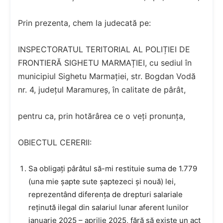
Prin prezenta, chem la judecată pe:
INSPECTORATUL TERITORIAL AL POLIȚIEI DE
FRONTIERĂ SIGHETU MARMAȚIEI, cu sediul în
municipiul Sighetu Marmației, str. Bogdan Vodă
nr. 4, județul Maramureș, în calitate de pârât,
pentru ca, prin hotărârea ce o veți pronunța,
OBIECTUL CERERII:
Sa obligați pârâtul să-mi restituie suma de 1.779
(una mie șapte sute șaptezeci și nouă) lei,
reprezentând diferența de drepturi salariale
reținută ilegal din salariul lunar aferent lunilor
ianuarie 2025 – aprilie 2025, fără să existe un act