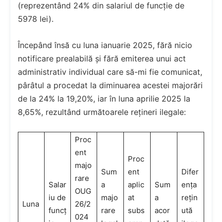
(reprezentând 24% din salariul de funcție de
5978 lei).
Începând însă cu luna ianuarie 2025, fără nicio
notificare prealabilă și fără emiterea unui act
administrativ individual care să-mi fie comunicat,
pârâtul a procedat la diminuarea acestei majorări
de la 24% la 19,20%, iar în luna aprilie 2025 la
8,65%, rezultând următoarele rețineri ilegale:
Proc
ent
Proc
majo
Sum
ent
Difer
rare
Salar
a
aplic
Sum
ența
OUG
iu de
majo
at
a
rețin
Luna
26/2
funcț
rare
subs
acor
ută
024