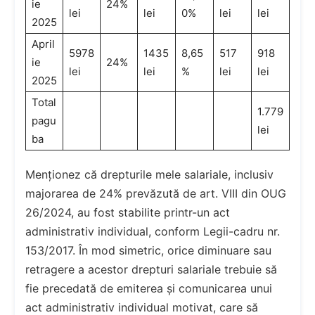
ie
24%
lei
lei
0%
lei
lei
2025
April
5978
1435
8,65
517
918
ie
24%
lei
lei
%
lei
lei
2025
Total
1.779
pagu
lei
ba
Menționez că drepturile mele salariale, inclusiv
majorarea de 24% prevăzută de art. VIII din OUG
26/2024, au fost stabilite printr-un act
administrativ individual, conform Legii-cadru nr.
153/2017. În mod simetric, orice diminuare sau
retragere a acestor drepturi salariale trebuie să
fie precedată de emiterea și comunicarea unui
act administrativ individual motivat, care să