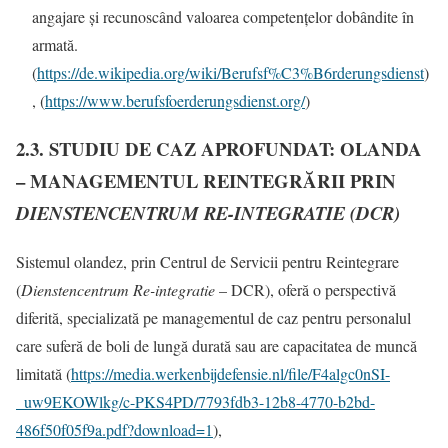
angajare și recunoscând valoarea competențelor dobândite în
armată.
(
https://de.wikipedia.org/wiki/Berufsf%C3%B6rderungsdienst
)
, (
https://www.berufsfoerderungsdienst.org/
)
2.3. STUDIU DE CAZ APROFUNDAT: OLANDA
– MANAGEMENTUL REINTEGRĂRII PRIN
DIENSTENCENTRUM RE-INTEGRATIE (DCR)
Sistemul olandez, prin Centrul de Servicii pentru Reintegrare
(
Dienstencentrum Re-integratie
– DCR), oferă o perspectivă
diferită, specializată pe managementul de caz pentru personalul
care suferă de boli de lungă durată sau are capacitatea de muncă
limitată (
https://media.werkenbijdefensie.nl/file/F4algc0nSI-
_uw9EKOWlkg/c-PKS4PD/7793fdb3-12b8-4770-b2bd-
486f50f05f9a.pdf?download=1
),