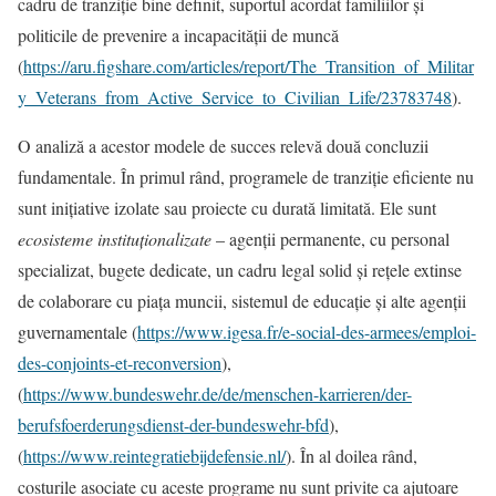
cadru de tranziție bine definit, suportul acordat familiilor și
politicile de prevenire a incapacității de muncă
(
https://aru.figshare.com/articles/report/The_Transition_of_Militar
y_Veterans_from_Active_Service_to_Civilian_Life/23783748
).
O analiză a acestor modele de succes relevă două concluzii
fundamentale. În primul rând, programele de tranziție eficiente nu
sunt inițiative izolate sau proiecte cu durată limitată. Ele sunt
ecosisteme instituționalizate
– agenții permanente, cu personal
specializat, bugete dedicate, un cadru legal solid și rețele extinse
de colaborare cu piața muncii, sistemul de educație și alte agenții
guvernamentale (
https://www.igesa.fr/e-social-des-armees/emploi-
des-conjoints-et-reconversion
),
(
https://www.bundeswehr.de/de/menschen-karrieren/der-
berufsfoerderungsdienst-der-bundeswehr-bfd
),
(
https://www.reintegratiebijdefensie.nl/
). În al doilea rând,
costurile asociate cu aceste programe nu sunt privite ca ajutoare