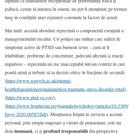
faptului că standardele excepționale de performanță fizică și
psihică, cerute la intrarea în sistem, nu pot fi menținute pe termen
lung în condițiile unei expuneri constante la factori de uzură.
Mai mult, această abordare reprezintă o componentă esențială a
managementului riscului. Un polițist sau militar care suferă de
simptome active de PTSD sau burnout sever – cum ar fi
iritabilitate, probleme de concentrare, judecată afectată și reacții
impulsive – reprezintă un risc inacceptabil într-un context în care
poartă armă și trebuie să ia decizii critice în fracțiuni de secundă
(
https://www.rcpsych.ac.uk/mental-
health/translations/romanian/post-traumatic-stress-disorder-(ptsd
),
(
https://www.ptsd.va.gov/
),
(
https://www.frontiersin.org/journals/psychology/articles/10.3389/
fpsyg.2020.00587/full
). Menținerea forțată în serviciu a acestui
personal, prin simpla majorare a vârstei de pensionare, este nu
inumană
profund iresponsabilă
doar
, ci și
din perspectiva