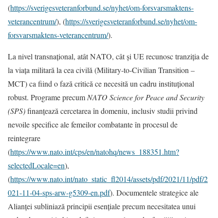
(
https://sverigesveteranforbund.se/nyhet/om-forsvarsmaktens-
veterancentrum/
), (
https://sverigesveteranforbund.se/nyhet/om-
forsvarsmaktens-veterancentrum/
).
La nivel transnațional, atât NATO, cât și UE recunosc tranziția de
la viața militară la cea civilă (Military-to-Civilian Transition –
MCT) ca fiind o fază critică ce necesită un cadru instituțional
robust. Programe precum
NATO Science for Peace and Security
(SPS)
finanțează cercetarea în domeniu, inclusiv studii privind
nevoile specifice ale femeilor combatante în procesul de
reintegrare
(
https://www.nato.int/cps/en/natohq/news_188351.htm?
selectedLocale=en
),
(
https://www.nato.int/nato_static_fl2014/assets/pdf/2021/11/pdf/2
021-11-04-sps-arw-g5309-en.pdf
). Documentele strategice ale
Alianței subliniază principii esențiale precum necesitatea unui