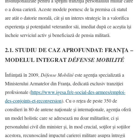
instituționalizate pentru a sprijini tranziția personalului militar către
o a doua carieră. Aceste modele pornesc de la premisa că statul
are atât o datorie morală, cât și un interes strategic în a valorifica
experiența și potențialul veteranilor săi, imediat după ce aceștia își
încheie serviciul activ și beneficiază de pensia militară.
2.1. STUDIU DE CAZ APROFUNDAT: FRANȚA –
MODELUL INTEGRAT
DÉFENSE MOBILITÉ
Înființată în 2009,
Défense Mobilité
este agenția specializată a
Ministerului Armatelor din Franța, dedicată exclusiv tranziției
profesionale (
https://www.igesa.fr/e-social-des-armees/emploi-
des-conjoints-et-reconversion
). Cu o rețea de peste 350 de
consilieri în 80 de antene naționale și internaționale, agenția oferă
un model holistic care se adresează nu doar militarilor, ci și
personalului civil din minister și, în mod crucial, soților și soțiilor
acestora, recunoscând impactul carierei militare asupra întregii