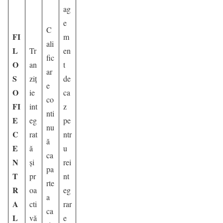
ag
e
C
FI
m
ali
L
Tr
en
fic
O
an
t
ar
S
ziț
de
e
O
ie
ca
co
FI
int
z
nti
E
eg
pe
nu
C
rat
ntr
ă
E
ă
u
ca
N
și
rei
pa
T
pr
nt
rte
R
oa
eg
a
A
cti
rar
ca
L
vă
e