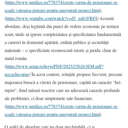
(
https://www.juridice.ro/778374/creste-varsta-de-pensionare-si-
scade-valoarea-pensiei-pentru-magistrati-proiect.html
),
(
https://www.youtube.com/watch?v=d5_xnb1FRFI
) Această
abordare, deși legitimă din punct de vedere economic pe termen
scurt, tinde să ignore complexitatea și specificitatea fundamentală
a carierei în domeniul apărării, ordinii publice și securității
naționale – o specificitate recunoscută istoric și juridic chiar de
statul român.
(
https://www.senat.ro/legis/PDF/2025/25b263EM.pdf?
nocache=true
) În acest context, soluțiile propuse frecvent, precum
majorarea bruscă a vârstei de pensionare, capătă un caracter “hei-
rupist”, fiind măsuri reactive care nu adresează cauzele profunde
ale problemei, ci doar simptomele sale financiare.
(
https://www.juridice.ro/778374/creste-varsta-de-pensionare-si-
scade-valoarea-pensiei-pentru-magistrati-proiect.html
).
O astfel de abordare este nu doar inechitabilă, ci și