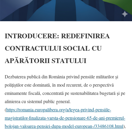
INTRODUCERE: REDEFINIREA
CONTRACTULUI SOCIAL CU
APĂRĂTORII STATULUI
Dezbaterea publică din România privind pensiile militarilor și
polițiștilor este dominată, în mod recurent, de o perspectivă
eminamente fiscală, concentrată pe sustenabilitatea bugetară și pe
alinierea cu sistemul public general.
(
https://romania.europalibera.org/a/legea-privind-pensiile-
magistratilor-finalizata-varsta-de-pensionare-65-de-ani-premierul-
bolojan-valoarea-pensiei-dupa-model-european-/33486108.html
),