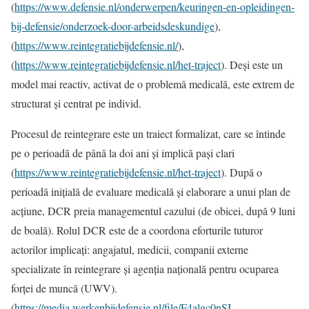
(
https://www.defensie.nl/onderwerpen/keuringen-en-opleidingen-
bij-defensie/onderzoek-door-arbeidsdeskundige
),
(
https://www.reintegratiebijdefensie.nl/
),
(
https://www.reintegratiebijdefensie.nl/het-traject
). Deși este un
model mai reactiv, activat de o problemă medicală, este extrem de
structurat și centrat pe individ.
Procesul de reintegrare este un traiect formalizat, care se întinde
pe o perioadă de până la doi ani și implică pași clari
(
https://www.reintegratiebijdefensie.nl/het-traject
). După o
perioadă inițială de evaluare medicală și elaborare a unui plan de
acțiune, DCR preia managementul cazului (de obicei, după 9 luni
de boală). Rolul DCR este de a coordona eforturile tuturor
actorilor implicați: angajatul, medicii, companii externe
specializate în reintegrare și agenția națională pentru ocuparea
forței de muncă (UWV).
(
https://media.werkenbijdefensie.nl/file/F4algc0nSI-