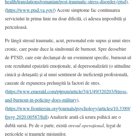
health/translations/romanian/post-traumatic-stress-disorder-(ptsd
),
(
https://www.ptsd.va.gov/
) Aceste simptome fac continuarea
serviciului în prima linie nu doar dificilă, ci adesea imposibilă și
periculoasă.
Pe lângă stresul traumatic, acut, personalul este supus și unui stres
cronic, care poate duce la sindromul de burnout. Spre deosebire
de PTSD, care este declanșat de un eveniment specific, burnout-ul
este rezultatul epuizării emoționale, al depersonalizării (o atitudine
cinică și detașată) și al unui sentiment de ineficiență profesională,
cauzate de expunerea prelungită la factori de stres.
(
https://www.emerald.com/pijpsm/article/34/1/49/320203/Stress-
and-burnout-in-policing-does-military
),
(
https://www.frontiersin.org/journals/psychology/articles/10.3389/
fpsyg.2020.00587/full
) Analizele arată că uzura psihică are o
dublă sursă. Pe de o parte, există
stresul operațional
, legat de
pericolele și traumele misiunilor.