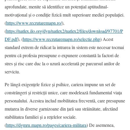
aprofundate, menite să identifice un potențial aptitudinal-
motivațional și o condiție fizică mult superioare mediei populației.
(
https://www.recrutaremapn.ro/
),
(
https://natlex.ilo.org/dyn/natlex2/natlex2/files/download/97701/P
DF.pdf
), (
https://www.recrutaremapn.ro/selectie.php
) Acest
standard extrem de ridicat la intrarea în sistem este necesar tocmai
pentru că profesia presupune o expunere constantă la factori de
stres și risc care duc la o uzură accelerată pe parcursul anilor de
serviciu.
Pe lângă exigențele fizice și psihice, cariera impune un set de
constrângeri și restricții unice, care modelează fundamental viața
personalului. Acestea includ mobilitatea frecventă, care presupune
mutarea în diverse garnizoane din țară sau străinătate, afectând
stabilitatea familiei și a rețelelor sociale.
(
https://dgmru.mapn.ro/pages/cariera-militara
) De asemenea,