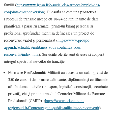
familii (
https://www.igesa.fr/e-social-des-armees/emploi-des-
proactivă
conjoints-et-reconversion
). Filosofia sa este una
.
Procesul de tranziție începe cu 18-24 de luni înainte de data
planificată a părăsirii armatei, printr-un bilanț personal și
profesional aprofundat, menit să definească un proiect de
reconversie viabil și personalizat (
https://www.groupe-
agpm.fr/actualites/militaires-vous-souhaitez-vous-
reconvertir/index.html
). Serviciile oferite sunt diverse și acoperă
întregul spectru al nevoilor de tranziție:
Formare Profesională:
Militarii au acces la un catalog vast de
350 de cursuri de formare calificante, diplômante și certificante,
atât în domenii civile (transport, logistică, construcții, securitate
privată), cât și prin intermediul Centrelor Militare de Formare
Profesională (CMFP). (
https://www.orientation-
regionsud.fr/Contenu/agent-public-militaire-se-reconvertir
).