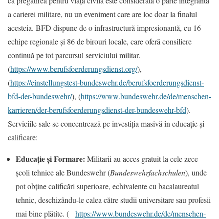
că pregătirea pentru viața civilă este considerată o parte integrantă
a carierei militare, nu un eveniment care are loc doar la finalul
acesteia. BFD dispune de o infrastructură impresionantă, cu 16
echipe regionale și 86 de birouri locale, care oferă consiliere
continuă pe tot parcursul serviciului militar.
(
https://www.berufsfoerderungsdienst.org/
),
(
https://einstellungstest-bundeswehr.de/berufsfoerderungsdienst-
bfd-der-bundeswehr/
), (
https://www.bundeswehr.de/de/menschen-
karrieren/der-berufsfoerderungsdienst-der-bundeswehr-bfd
).
Serviciile sale se concentrează pe investiția masivă în educație și
calificare:
Educație și Formare:
Militarii au acces gratuit la cele zece
școli tehnice ale Bundeswehr (
Bundeswehrfachschulen
), unde
pot obține calificări superioare, echivalente cu bacalaureatul
tehnic, deschizându-le calea către studii universitare sau profesii
mai bine plătite. (
https://www.bundeswehr.de/de/menschen-