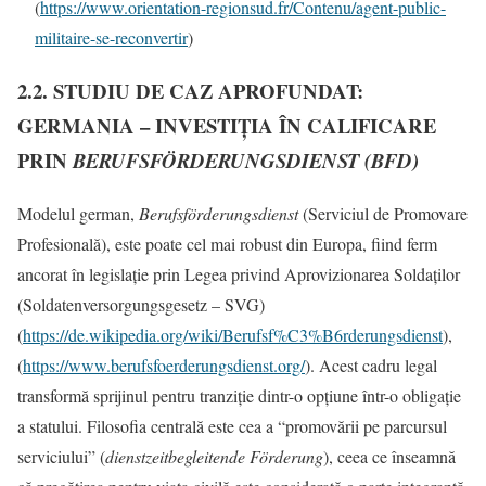
(
https://www.orientation-regionsud.fr/Contenu/agent-public-
militaire-se-reconvertir
)
2.2. STUDIU DE CAZ APROFUNDAT:
GERMANIA – INVESTIȚIA ÎN CALIFICARE
PRIN
BERUFSFÖRDERUNGSDIENST (BFD)
Modelul german,
Berufsförderungsdienst
(Serviciul de Promovare
Profesională), este poate cel mai robust din Europa, fiind ferm
ancorat în legislație prin Legea privind Aprovizionarea Soldaților
(Soldatenversorgungsgesetz – SVG)
(
https://de.wikipedia.org/wiki/Berufsf%C3%B6rderungsdienst
),
(
https://www.berufsfoerderungsdienst.org/
). Acest cadru legal
transformă sprijinul pentru tranziție dintr-o opțiune într-o obligație
a statului. Filosofia centrală este cea a “promovării pe parcursul
serviciului” (
dienstzeitbegleitende Förderung
), ceea ce înseamnă