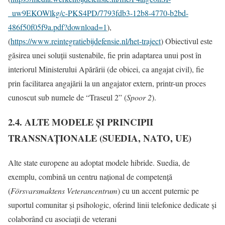
_uw9EKOWlkg/c-PKS4PD/7793fdb3-12b8-4770-b2bd-
486f50f05f9a.pdf?download=1
),
(
https://www.reintegratiebijdefensie.nl/het-traject
) Obiectivul este
găsirea unei soluții sustenabile, fie prin adaptarea unui post în
interiorul Ministerului Apărării (de obicei, ca angajat civil), fie
prin facilitarea angajării la un angajator extern, printr-un proces
cunoscut sub numele de “Traseul 2” (
Spoor 2
).
2.4. ALTE MODELE ȘI PRINCIPII
TRANSNAȚIONALE (SUEDIA, NATO, UE)
Alte state europene au adoptat modele hibride. Suedia, de
exemplu, combină un centru național de competență
(
Försvarsmaktens Veterancentrum
) cu un accent puternic pe
suportul comunitar și psihologic, oferind linii telefonice dedicate și
colaborând cu asociații de veterani