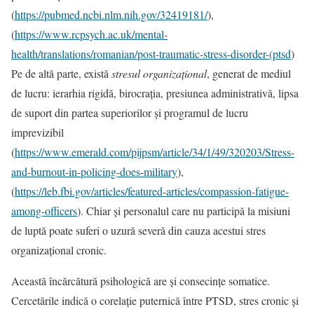
(
https://pubmed.ncbi.nlm.nih.gov/32419181/
),
(
https://www.rcpsych.ac.uk/mental-
health/translations/romanian/post-traumatic-stress-disorder-(ptsd
)
Pe de altă parte, există
stresul organizațional
, generat de mediul
de lucru: ierarhia rigidă, birocrația, presiunea administrativă, lipsa
de suport din partea superiorilor și programul de lucru
imprevizibil
(
https://www.emerald.com/pijpsm/article/34/1/49/320203/Stress-
and-burnout-in-policing-does-military
),
(
https://leb.fbi.gov/articles/featured-articles/compassion-fatigue-
among-officers
). Chiar și personalul care nu participă la misiuni
de luptă poate suferi o uzură severă din cauza acestui stres
organizațional cronic.
Această încărcătură psihologică are și consecințe somatice.
Cercetările indică o corelație puternică între PTSD, stres cronic și