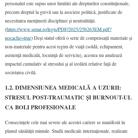
personalul este supus unor limitări ale drepturilor constituționale,
precum dreptul la grevă sau la asociere politică, justificate de
necesitatea menținerii disciplinei și neutralității.
(
https://www.senat.ro/legis/PDF/2025/25b263EM.pdf?
nocache=true
) Deși statul oferă o serie de compensații materiale și
non-materiale pentru acest regim de viață (soldă, echipament,
asistență medicală, locuință de serviciu), acestea nu anulează
impactul cumulativ al stresului și al izolării relative față de
societatea civilă.
1.2. DIMENSIUNEA MEDICALĂ A UZURII:
STRESUL POST-TRAUMATIC ȘI BURNOUT-UL
CA BOLI PROFESIONALE
Consecințele cele mai severe ale acestei cariere se manifestă în
planul sănătății mintale. Studii medicale internaționale, realizate