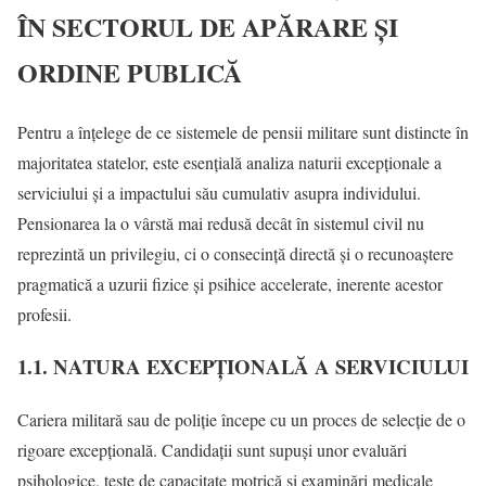
ÎN SECTORUL DE APĂRARE ȘI
ORDINE PUBLICĂ
Pentru a înțelege de ce sistemele de pensii militare sunt distincte în
majoritatea statelor, este esențială analiza naturii excepționale a
serviciului și a impactului său cumulativ asupra individului.
Pensionarea la o vârstă mai redusă decât în sistemul civil nu
reprezintă un privilegiu, ci o consecință directă și o recunoaștere
pragmatică a uzurii fizice și psihice accelerate, inerente acestor
profesii.
1.1. NATURA EXCEPȚIONALĂ A SERVICIULUI
Cariera militară sau de poliție începe cu un proces de selecție de o
rigoare excepțională. Candidații sunt supuși unor evaluări
psihologice, teste de capacitate motrică și examinări medicale