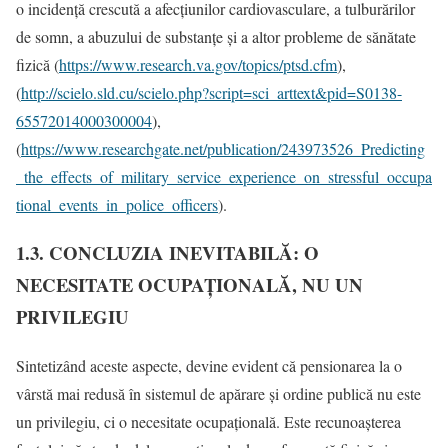
o incidență crescută a afecțiunilor cardiovasculare, a tulburărilor
de somn, a abuzului de substanțe și a altor probleme de sănătate
fizică (
https://www.research.va.gov/topics/ptsd.cfm
),
(
http://scielo.sld.cu/scielo.php?script=sci_arttext&pid=S0138-
65572014000300004
),
(
https://www.researchgate.net/publication/243973526_Predicting
_the_effects_of_military_service_experience_on_stressful_occupa
tional_events_in_police_officers
).
1.3. CONCLUZIA INEVITABILĂ: O
NECESITATE OCUPAȚIONALĂ, NU UN
PRIVILEGIU
Sintetizând aceste aspecte, devine evident că pensionarea la o
vârstă mai redusă în sistemul de apărare și ordine publică nu este
un privilegiu, ci o necesitate ocupațională. Este recunoașterea