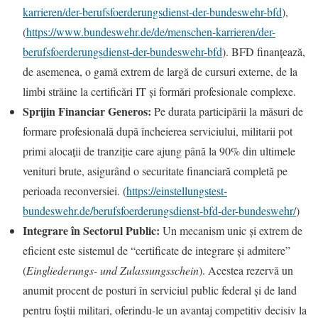
karrieren/der-berufsfoerderungsdienst-der-bundeswehr-bfd
),
(
https://www.bundeswehr.de/de/menschen-karrieren/der-
berufsfoerderungsdienst-der-bundeswehr-bfd
). BFD finanțează,
de asemenea, o gamă extrem de largă de cursuri externe, de la
limbi străine la certificări IT și formări profesionale complexe.
Sprijin Financiar Generos:
Pe durata participării la măsuri de
formare profesională după încheierea serviciului, militarii pot
primi alocații de tranziție care ajung până la 90% din ultimele
venituri brute, asigurând o securitate financiară completă pe
perioada reconversiei. (
https://einstellungstest-
bundeswehr.de/berufsfoerderungsdienst-bfd-der-bundeswehr/
)
Integrare în Sectorul Public:
Un mecanism unic și extrem de
eficient este sistemul de “certificate de integrare și admitere”
(
Eingliederungs- und Zulassungsschein
). Acestea rezervă un
anumit procent de posturi în serviciul public federal și de land
pentru foștii militari, oferindu-le un avantaj competitiv decisiv la