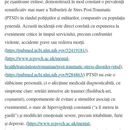
pe eșantioane extinse, demonstrează în mod constant o prevalență
semnificativ mai mare a Tulburării de Stres Post-Traumatic
(PTSD) în rândul polițiștilor și militarilor, comparativ cu populația
generală. Această incidență este direct corelată cu expunerea la
evenimente critice în timpul serviciului, precum confruntări
violente, accidente grave sau vederea morții.
(
https://pubmed.ncbi.nlm.nih.gov/32419181/
),
(
https://www.rcpsych.ac.uk/mental-
health/translations/romanian/post-traumatic-stress-disorder-(ptsd
),
(
https://pubmed.ncbi.nlm.nih.gov/9284863/
) PTSD nu este o
slăbiciune personală, ci o afecțiune medicală diagnosticabilă, cu
simptome clare: retrăiri intruzive ale traumei (flashback-uri,
coșmaruri), comportamente de evitare a stimulilor asociați cu
evenimentul, o stare de hipervigilență constantă (“a fi mereu în
gardă”) și modificări emoționale severe, precum iritabilitate, furie
și depresie. (
https://www.rcpsych.ac.uk/mental-