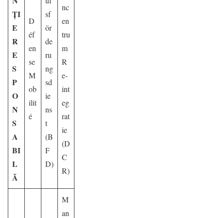
N
uf
nc
ȚI
sf
D
en
E
ör
éf
tru
R
de
en
m
E
ru
se
R
S
ng
M
e-
P
sd
ob
int
O
ie
ilit
eg
N
ns
é
rat
S
t
ie
A
(B
(D
BI
F
C
L
D)
R)
Ă
M
an