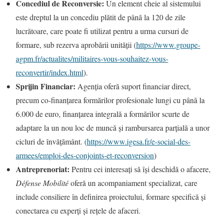
Concediul de Reconversie:
Un element cheie al sistemului
este dreptul la un concediu plătit de până la 120 de zile
lucrătoare, care poate fi utilizat pentru a urma cursuri de
formare, sub rezerva aprobării unității (
https://www.groupe-
agpm.fr/actualites/militaires-vous-souhaitez-vous-
reconvertir/index.html
).
Sprijin Financiar:
Agenția oferă suport financiar direct,
precum co-finanțarea formărilor profesionale lungi cu până la
6.000 de euro, finanțarea integrală a formărilor scurte de
adaptare la un nou loc de muncă și rambursarea parțială a unor
cicluri de învățământ. (
https://www.igesa.fr/e-social-des-
armees/emploi-des-conjoints-et-reconversion
)
Antreprenoriat:
Pentru cei interesați să își deschidă o afacere,
Défense Mobilité
oferă un acompaniament specializat, care
include consiliere în definirea proiectului, formare specifică și
conectarea cu experți și rețele de afaceri.