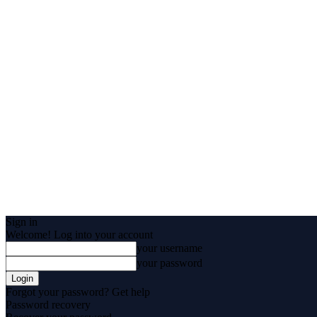
Sign in
Welcome! Log into your account
your username
your password
Forgot your password? Get help
Password recovery