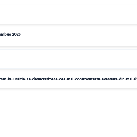
ptembrie 2025
somat-in-justitie-sa-desecretizeze-cea-mai-controversata-avansare-din-mai-8