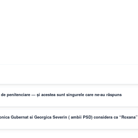
ți de penitenciare — și acestea sunt singurele care ne-au răspuns
Monica Gubernat si Georgica Severin ( ambii PSD) considera ca “Roxana” 