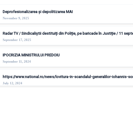
Deprofesionalizarea și depolitizarea MAI
November 9, 2025
Radar TV / Sindicaliștii destituiți din Poliție, pe baricade în Justiție / 11 se
September 17, 2025
IPOCRIZIA MINISTRULUI PREDOIU
September 11, 2024
https://www.national.ro/news/lovitura-in-scandalul-generalilor-iohannis-
July 12, 2024
© Copyright - Sindicatul Politistilor din Romania "Diamantul"