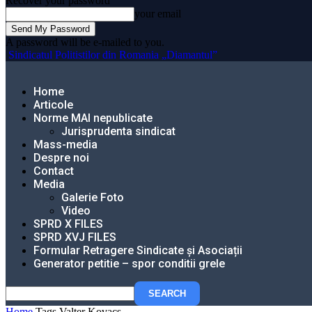
Recover your password
your email
A password will be e-mailed to you.
Sindicatul Politistilor din Romania „Diamantul”
Home
Articole
Norme MAI nepublicate
Jurisprudenta sindicat
Mass-media
Despre noi
Contact
Media
Galerie Foto
Video
SPRD X FILES
SPRD XVJ FILES
Formular Retragere Sindicate și Asociații
Generator petitie – spor conditii grele
Home
Tags
Valter Kovacs