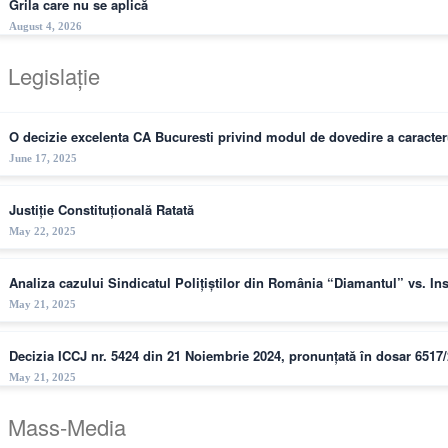
Grila care nu se aplică
August 4, 2026
Legislație
O decizie excelenta CA Bucuresti privind modul de dovedire a caracteru
June 17, 2025
Justiție Constituțională Ratată
May 22, 2025
Analiza cazului Sindicatul Polițiștilor din România “Diamantul” vs. I
May 21, 2025
Decizia ICCJ nr. 5424 din 21 Noiembrie 2024, pronunțată în dosar 6517
May 21, 2025
Mass-Media