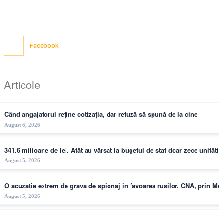
Facebook
Articole
Când angajatorul reține cotizația, dar refuză să spună de la cine
August 6, 2026
341,6 milioane de lei. Atât au vărsat la bugetul de stat doar zece unită
August 5, 2026
O acuzatie extrem de grava de spionaj in favoarea rusilor. CNA, prin 
August 5, 2026