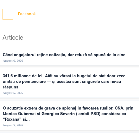
Facebook
Articole
Când angajatorul reține cotizația, dar refuză să spună de la cine
August 6, 2026
341,6 milioane de lei. Atât au vărsat la bugetul de stat doar zece
unități de penitenciare — și acestea sunt singurele care ne-au
răspuns
August 5, 2026
O acuzatie extrem de grava de spionaj in favoarea rusilor. CNA, prin
Monica Gubernat si Georgica Severin ( ambii PSD) considera ca
“Roxana” si...
August 5, 2026