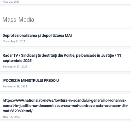
May 21, 2025
Mass-Media
Deprofesionalizarea și depolitizarea MAI
November 9, 2025
Radar TV / Sindicaliștii destituiți din Poliție, pe baricade în Justiție / 11
septembrie 2025
September 17, 2025
IPOCRIZIA MINISTRULUI PREDOIU
September 11, 2024
https://www.national.ro/news/lovitura-in-scandalul-generalilor-iohannis-
somat-in-justitie-sa-desecretizeze-cea-mai-controversata-avansare-din-
mai-832069.html/
July 12, 2024