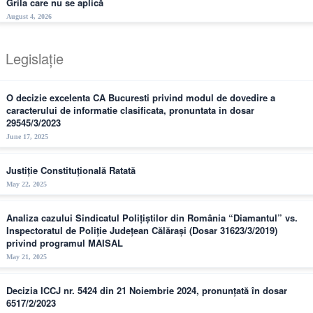
Grila care nu se aplică
August 4, 2026
Legislație
O decizie excelenta CA Bucuresti privind modul de dovedire a
caracterului de informatie clasificata, pronuntata in dosar
29545/3/2023
June 17, 2025
Justiție Constituțională Ratată
May 22, 2025
Analiza cazului Sindicatul Polițiștilor din România “Diamantul” vs.
Inspectoratul de Poliție Județean Călărași (Dosar 31623/3/2019)
privind programul MAISAL
May 21, 2025
Decizia ICCJ nr. 5424 din 21 Noiembrie 2024, pronunțată în dosar
6517/2/2023