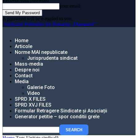
Recover your password
your email
A password will be e-mailed to you.
Sindicatul Politistilor din Romania „Diamantul”
Home
Articole
Norme MAI nepublicate
Jurisprudenta sindicat
Mass-media
Despre noi
Contact
Media
Galerie Foto
Video
SPRD X FILES
SPRD XVJ FILES
Formular Retragere Sindicate și Asociații
Generator petitie – spor conditii grele
Home
Tags
Unitate sindicală