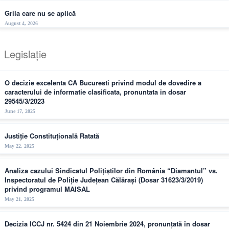
Grila care nu se aplică
August 4, 2026
Legislație
O decizie excelenta CA Bucuresti privind modul de dovedire a
caracterului de informatie clasificata, pronuntata in dosar
29545/3/2023
June 17, 2025
Justiție Constituțională Ratată
May 22, 2025
Analiza cazului Sindicatul Polițiștilor din România “Diamantul” vs.
Inspectoratul de Poliție Județean Călărași (Dosar 31623/3/2019)
privind programul MAISAL
May 21, 2025
Decizia ICCJ nr. 5424 din 21 Noiembrie 2024, pronunțată în dosar