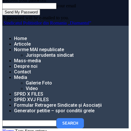
Recover your password
your email
A password will be e-mailed to you.
Sindicatul Politistilor din Romania „Diamantul”
Home
Articole
Norme MAI nepublicate
Jurisprudenta sindicat
Mass-media
Despre noi
Contact
Media
Galerie Foto
Video
SPRD X FILES
SPRD XVJ FILES
Formular Retragere Sindicate și Asociații
Generator petitie – spor conditii grele
Home
Tags
Spor antena