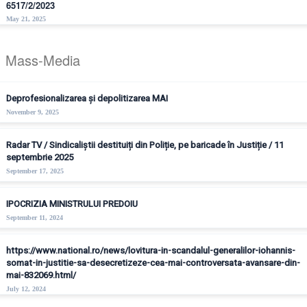
6517/2/2023
May 21, 2025
Mass-Media
Deprofesionalizarea și depolitizarea MAI
November 9, 2025
Radar TV / Sindicaliștii destituiți din Poliție, pe baricade în Justiție / 11
septembrie 2025
September 17, 2025
IPOCRIZIA MINISTRULUI PREDOIU
September 11, 2024
https://www.national.ro/news/lovitura-in-scandalul-generalilor-iohannis-
somat-in-justitie-sa-desecretizeze-cea-mai-controversata-avansare-din-
mai-832069.html/
July 12, 2024