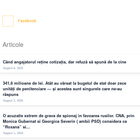
Facebook
Articole
Când angajatorul reține cotizația, dar refuză să spună de la cine
August 6, 2026
341,6 milioane de lei. Atât au vărsat la bugetul de stat doar zece
unități de penitenciare — și acestea sunt singurele care ne-au
răspuns
August 5, 2026
O acuzatie extrem de grava de spionaj in favoarea rusilor. CNA, prin
Monica Gubernat si Georgica Severin ( ambii PSD) considera ca
“Roxana” si...
August 5, 2026