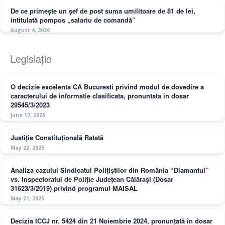
De ce primește un șef de post suma umilitoare de 81 de lei,
intitulată pompos „salariu de comandă”
August 4, 2026
Legislație
O decizie excelenta CA Bucuresti privind modul de dovedire a
caracterului de informatie clasificata, pronuntata in dosar
29545/3/2023
June 17, 2025
Justiție Constituțională Ratată
May 22, 2025
Analiza cazului Sindicatul Polițiștilor din România “Diamantul”
vs. Inspectoratul de Poliție Județean Călărași (Dosar
31623/3/2019) privind programul MAISAL
May 21, 2025
Decizia ICCJ nr. 5424 din 21 Noiembrie 2024, pronunțată în dosar