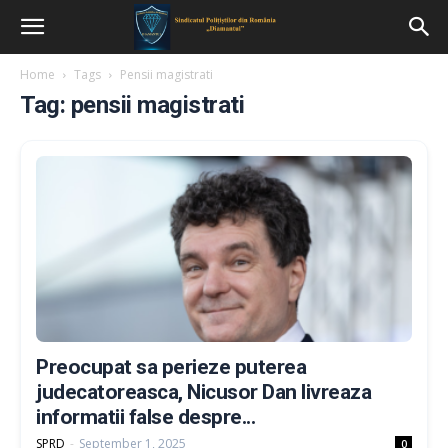
Home
Tags
Pensii magistrati
Tag: pensii magistrati
Preocupat sa perieze puterea
judecatoreasca, Nicusor Dan livreaza
informatii false despre...
SPRD
-
September 1, 2025
0