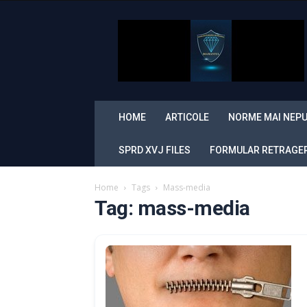
Sindicatul
Politistilor
din
Romania
„Diamantul”
HOME
ARTICOLE
NORME MAI NEPU
SPRD XVJ FILES
FORMULAR RETRAGERE
Home
Tags
Mass-media
Tag: mass-media