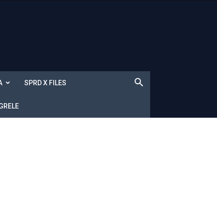
A
SPRD X FILES
 GRELE