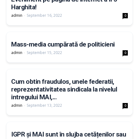
Harghita!
admin
-
September 16, 2022
0
Mass-media cumpărată de politicieni
admin
-
September 15, 2022
0
Cum obtin fraudulos, unele federatii,
reprezentativitatea sindicala la nivelul
intregului MAI,...
admin
-
September 13, 2022
0
IGPR și MAI sunt în slujba cetățenilor sau