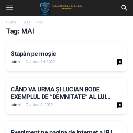
Home
Tags
MAI
Tag: MAI
Stapân pe moșie
admin
-
October 14, 2022
0
CÂND VA URMA ȘI LUCIAN BODE
EXEMPLUL DE ”DEMNITATE” AL LUI...
admin
-
October 1, 2022
0
Eveniment pe pagina de internet a IPJ