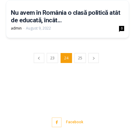
Nu avem în România o clasă politică atât
de educată, încât...
admin
-
August 9, 2022
0
23
24
25
Facebook