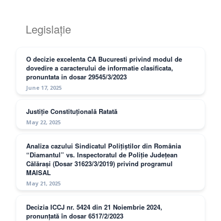
Legislație
O decizie excelenta CA Bucuresti privind modul de
dovedire a caracterului de informatie clasificata,
pronuntata in dosar 29545/3/2023
June 17, 2025
Justiție Constituțională Ratată
May 22, 2025
Analiza cazului Sindicatul Polițiștilor din România
“Diamantul” vs. Inspectoratul de Poliție Județean
Călărași (Dosar 31623/3/2019) privind programul
MAISAL
May 21, 2025
Decizia ICCJ nr. 5424 din 21 Noiembrie 2024,
pronunțată în dosar 6517/2/2023