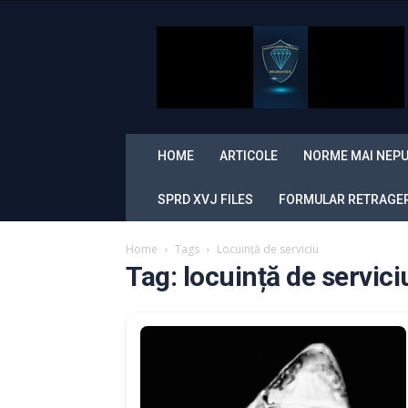
Sindicatul
Politistilor
din
Romania
„Diamantul”
HOME
ARTICOLE
NORME MAI NEPU
SPRD XVJ FILES
FORMULAR RETRAGERE
Home
Tags
Locuință de serviciu
Tag: locuință de servici