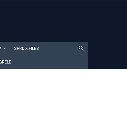
A
SPRD X FILES
 GRELE