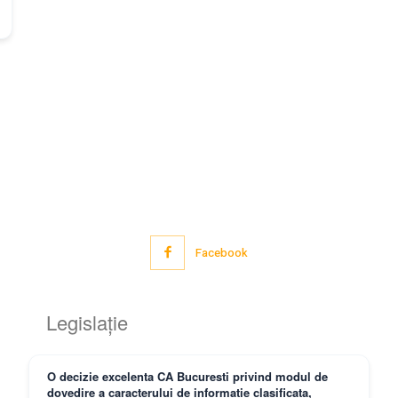
Facebook
Legislație
O decizie excelenta CA Bucuresti privind modul de
dovedire a caracterului de informatie clasificata,