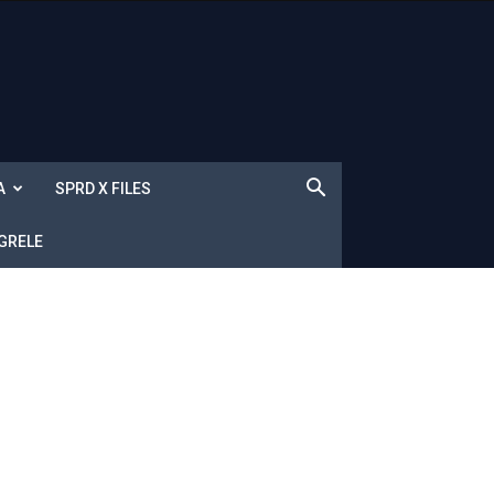
A
SPRD X FILES
 GRELE