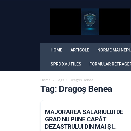
Sindicatul
Politistilor
din
Romania
„Diamantul”
HOME
ARTICOLE
NORME MAI NEPU
SPRD XVJ FILES
FORMULAR RETRAGERE
Home
Tags
Dragoș Benea
Tag: Dragoș Benea
MAJORAREA SALARIULUI DE
GRAD NU PUNE CAPĂT
DEZASTRULUI DIN MAI ȘI...