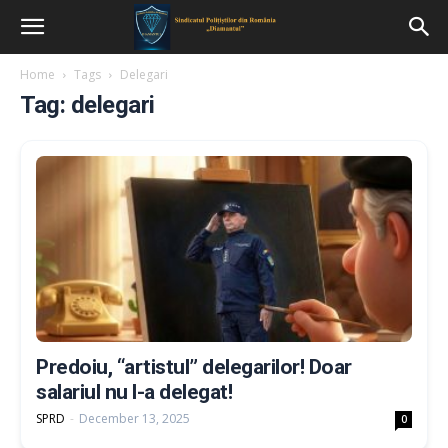
Home
Tags
Delegari
Tag: delegari
Predoiu, “artistul” delegarilor! Doar
salariul nu l-a delegat!
SPRD
-
December 13, 2025
0