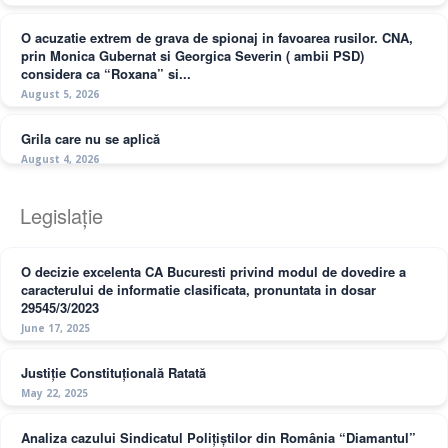
O acuzatie extrem de grava de spionaj in favoarea rusilor. CNA,
prin Monica Gubernat si Georgica Severin ( ambii PSD)
considera ca “Roxana” si...
August 5, 2026
Grila care nu se aplică
August 4, 2026
Legislație
O decizie excelenta CA Bucuresti privind modul de dovedire a
caracterului de informatie clasificata, pronuntata in dosar
29545/3/2023
June 17, 2025
Justiție Constituțională Ratată
May 22, 2025
Analiza cazului Sindicatul Polițiștilor din România “Diamantul”