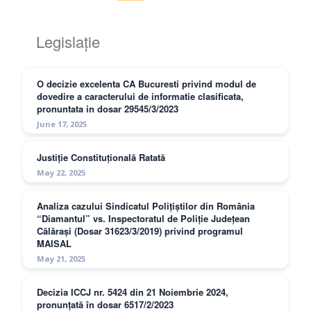
Legislație
O decizie excelenta CA Bucuresti privind modul de
dovedire a caracterului de informatie clasificata,
pronuntata in dosar 29545/3/2023
June 17, 2025
Justiție Constituțională Ratată
May 22, 2025
Analiza cazului Sindicatul Polițiștilor din România
“Diamantul” vs. Inspectoratul de Poliție Județean
Călărași (Dosar 31623/3/2019) privind programul
MAISAL
May 21, 2025
Decizia ICCJ nr. 5424 din 21 Noiembrie 2024,
pronunțată în dosar 6517/2/2023