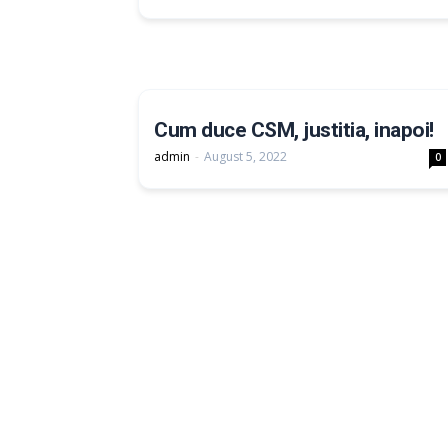
Cum duce CSM, justitia, inapoi!
admin
-
August 5, 2022
0