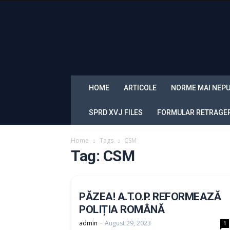
Sindicatul
Politistilor
din
Romania
„Diamantul”
HOME
ARTICOLE
NORME MAI NEPU
SPRD XVJ FILES
FORMULAR RETRAGERE
Home
Tags
CSM
Tag: CSM
PĂZEA! A.T.O.P. REFORMEAZĂ
POLIȚIA ROMÂNĂ
admin
-
August 29, 2023
1