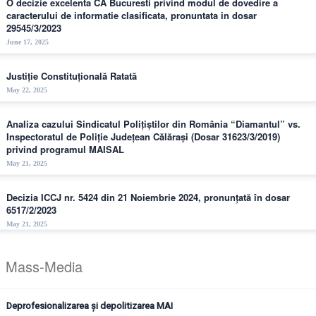
O decizie excelenta CA Bucuresti privind modul de dovedire a
caracterului de informatie clasificata, pronuntata in dosar
29545/3/2023
June 17, 2025
Justiție Constituțională Ratată
May 22, 2025
Analiza cazului Sindicatul Polițiștilor din România “Diamantul” vs.
Inspectoratul de Poliție Județean Călărași (Dosar 31623/3/2019)
privind programul MAISAL
May 21, 2025
Decizia ICCJ nr. 5424 din 21 Noiembrie 2024, pronunțată în dosar
6517/2/2023
May 21, 2025
Mass-Media
Deprofesionalizarea și depolitizarea MAI