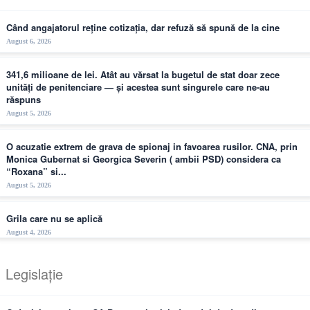
Când angajatorul reține cotizația, dar refuză să spună de la cine
August 6, 2026
341,6 milioane de lei. Atât au vărsat la bugetul de stat doar zece
unități de penitenciare — și acestea sunt singurele care ne-au
răspuns
August 5, 2026
O acuzatie extrem de grava de spionaj in favoarea rusilor. CNA, prin
Monica Gubernat si Georgica Severin ( ambii PSD) considera ca
“Roxana” si...
August 5, 2026
Grila care nu se aplică
August 4, 2026
Legislație