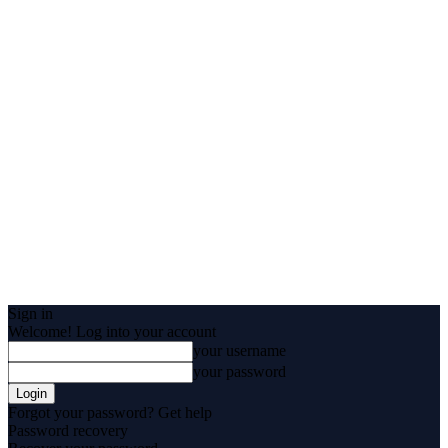
Sign in
Welcome! Log into your account
your username
your password
Forgot your password? Get help
Password recovery