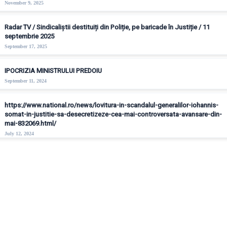
November 9, 2025
Radar TV / Sindicaliștii destituiți din Poliție, pe baricade în Justiție / 11
septembrie 2025
September 17, 2025
IPOCRIZIA MINISTRULUI PREDOIU
September 11, 2024
https://www.national.ro/news/lovitura-in-scandalul-generalilor-iohannis-
somat-in-justitie-sa-desecretizeze-cea-mai-controversata-avansare-din-
mai-832069.html/
July 12, 2024
© Copyright - Sindicatul Politistilor din Romania "Diamantul"