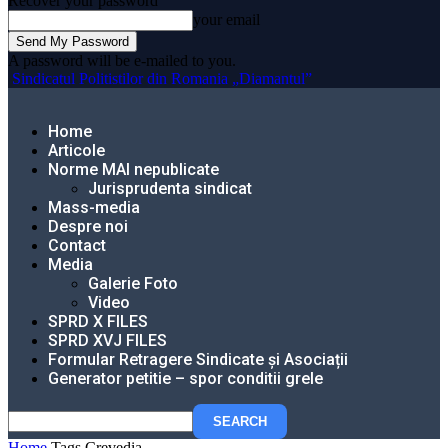
Recover your password
your email
A password will be e-mailed to you.
Sindicatul Politistilor din Romania „Diamantul”
Home
Articole
Norme MAI nepublicate
Jurisprudenta sindicat
Mass-media
Despre noi
Contact
Media
Galerie Foto
Video
SPRD X FILES
SPRD XVJ FILES
Formular Retragere Sindicate și Asociații
Generator petitie – spor conditii grele
Home
Tags
Crevedia