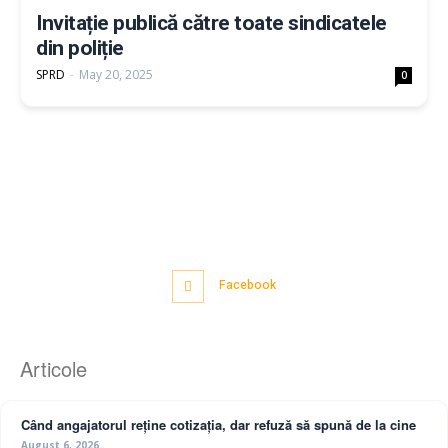
Invitație publică către toate sindicatele
din poliție
SPRD
-
May 20, 2025
0
Facebook
Articole
Când angajatorul reține cotizația, dar refuză să spună de la cine
August 6, 2026