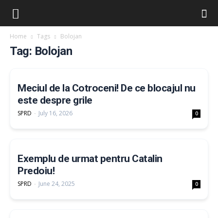
Home
Tags
Bolojan
Tag: Bolojan
Meciul de la Cotroceni! De ce blocajul nu
este despre grile
SPRD
-
July 16, 2026
0
Exemplu de urmat pentru Catalin
Predoiu!
SPRD
-
June 24, 2025
0