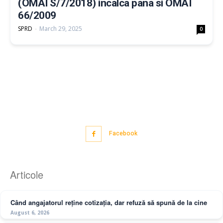
(OMAI S/7/2018) incalca pana si OMAI
66/2009
SPRD
-
March 29, 2025
0
Facebook
Articole
Când angajatorul reține cotizația, dar refuză să spună de la cine
August 6, 2026