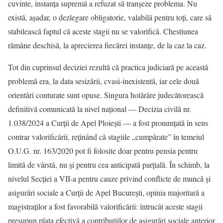
cuvinte, instanța supremă a refuzat să tranșeze problema. Nu
există, așadar, o dezlegare obligatorie, valabilă pentru toți, care să
stabilească faptul că aceste stagii nu se valorifică. Chestiunea
rămâne deschisă, la aprecierea fiecărei instanțe, de la caz la caz.
Tot din cuprinsul deciziei rezultă că practica judiciară pe această
problemă era, la data sesizării, cvasi-inexistentă, iar cele două
orientări conturate sunt opuse. Singura hotărâre judecătorească
definitivă comunicată la nivel național — Decizia civilă nr.
1.038/2024 a Curții de Apel Ploiești — a fost pronunțată în sens
contrar valorificării, reținând că stagiile „cumpărate” în temeiul
O.U.G. nr. 163/2020 pot fi folosite doar pentru pensia pentru
limită de vârstă, nu și pentru cea anticipată parțială. În schimb, la
nivelul Secției a VII-a pentru cauze privind conflicte de muncă și
asigurări sociale a Curții de Apel București, opinia majoritară a
magistraților a fost favorabilă valorificării: întrucât aceste stagii
presupun plata efectivă a contribuțiilor de asigurări sociale anterior