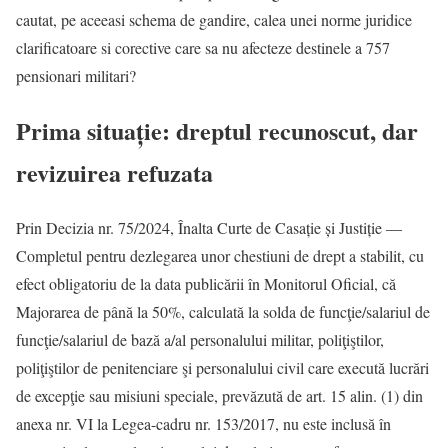
cautat, pe aceeasi schema de gandire, calea unei norme juridice
clarificatoare si corective care sa nu afecteze destinele a 757
pensionari militari?
Prima situație: dreptul recunoscut, dar
revizuirea refuzata
Prin Decizia nr. 75/2024, Înalta Curte de Casație și Justiție —
Completul pentru dezlegarea unor chestiuni de drept a stabilit, cu
efect obligatoriu de la data publicării în Monitorul Oficial, că
Majorarea de până la 50%, calculată la solda de funcţie/salariul de
funcţie/salariul de bază a/al personalului militar, poliţiştilor,
poliţiştilor de penitenciare şi personalului civil care execută lucrări
de excepţie sau misiuni speciale, prevăzută de art. 15 alin. (1) din
anexa nr. VI la Legea-cadru nr. 153/2017, nu este inclusă în