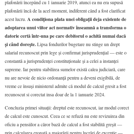
plafonării începând cu 1 ianuarie 2019, atunci ea nu era supusă
plafonării încă de la acel moment, indiferent când a fost clarificat
A condiționa plata unei obligații deja existente de
acest lucru.
adoptarea unui viitor act normativ înseamnă a transforma o
datorie certă într-una pe care debitorul o achită numai dacă
și când dorește.
Lipsa fondurilor bugetare nu stinge un drept
salarial recunoscut prin lege și confirmat jurisprudențial — este o
constantă a jurisprudenței constituționale și a celei a instanței
supreme. Iar pentru stabilirea sumelor există calea judiciară, care
nu are nevoie de nicio ordonanță pentru a deveni exigibilă, de
vreme ce însuși ministerul admite că modul de calcul gresit a fost
recunoscut si corectat insa doar de la 1 ianuarie 2024.
Concluzia primei situații: dreptul este recunoscut, iar modul corect
de calcul este cunoscut. Ceea ce se refuză nu este revizuirea din
oficiu a pensiilor a căror bază de calcul a fost stabilită greșit —
prin calcularea eronată a majorării pentru lucrări de excepție —,