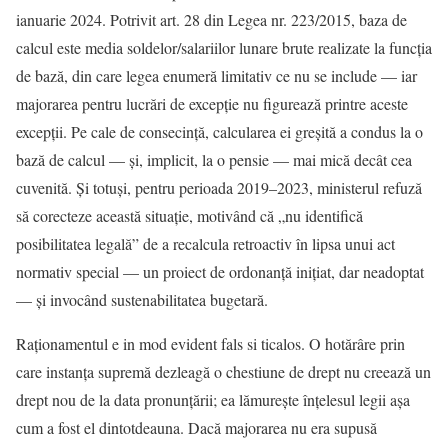
ianuarie 2024. Potrivit art. 28 din Legea nr. 223/2015, baza de
calcul este media soldelor/salariilor lunare brute realizate la funcția
de bază, din care legea enumeră limitativ ce nu se include — iar
majorarea pentru lucrări de excepție nu figurează printre aceste
excepții. Pe cale de consecință, calcularea ei greșită a condus la o
bază de calcul — și, implicit, la o pensie — mai mică decât cea
cuvenită. Și totuși, pentru perioada 2019–2023, ministerul refuză
să corecteze această situație, motivând că „nu identifică
posibilitatea legală” de a recalcula retroactiv în lipsa unui act
normativ special — un proiect de ordonanță inițiat, dar neadoptat
— și invocând sustenabilitatea bugetară.
Raționamentul e in mod evident fals si ticalos. O hotărâre prin
care instanța supremă dezleagă o chestiune de drept nu creează un
drept nou de la data pronunțării; ea lămurește înțelesul legii așa
cum a fost el dintotdeauna. Dacă majorarea nu era supusă