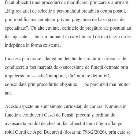
făcut obiectul unei proceduri de modificare, prin care s-a urmărit
„lărgirea ariei de selecție a personalului pretabil a ocupa postul,
prin modificarea cerințelor privind pregătirea de bază și cea de
specialitate”. Cu alte cuvinte, cerințele de pregătire ale postului au
fost ajustate — într-un moment în care titularul de mai târziu nu le
îndeplinea în forma existentă.
La acest parcurs se adaugă un detaliu de structură: cariera sa de
conducere a fost marcată de o succesiune de funcții ocupate prin
împuternicire — adică temporar, fără numire definitivă
consolidată prin procedurile obișnuite — pe parcursul mai multor
ani.
Aceste aspecte nu sunt simple curiozități de carieră. Numirea în
funcție a conducerii Casei de Pensii, precum și ordinul de
avansare la gradul de chestor, fac obiectul unui litigiu aflat pe
rolul Curții de Apel București (dosar nr. 796/2/2026), prin care se