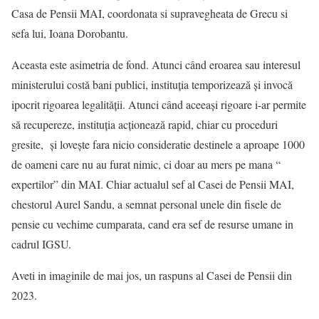
Casa de Pensii MAI, coordonata si supravegheata de Grecu si
sefa lui, Ioana Dorobantu.
Aceasta este asimetria de fond. Atunci când eroarea sau interesul
ministerului costă bani publici, instituția temporizează și invocă
ipocrit rigoarea legalității. Atunci când aceeași rigoare i-ar permite
să recupereze, instituția acționează rapid, chiar cu proceduri
gresite, și lovește fara nicio consideratie destinele a aproape 1000
de oameni care nu au furat nimic, ci doar au mers pe mana “
expertilor” din MAI. Chiar actualul sef al Casei de Pensii MAI,
chestorul Aurel Sandu, a semnat personal unele din fisele de
pensie cu vechime cumparata, cand era sef de resurse umane in
cadrul IGSU.
Aveti in imaginile de mai jos, un raspuns al Casei de Pensii din
2023.