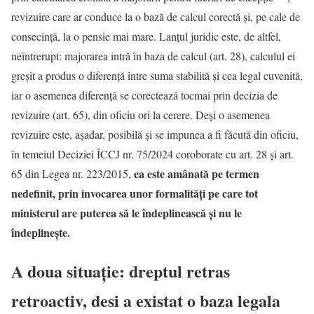
revizuire care ar conduce la o bază de calcul corectă și, pe cale de
consecință, la o pensie mai mare. Lanțul juridic este, de altfel,
neîntrerupt: majorarea intră în baza de calcul (art. 28), calculul ei
greșit a produs o diferență între suma stabilită și cea legal cuvenită,
iar o asemenea diferență se corectează tocmai prin decizia de
revizuire (art. 65), din oficiu ori la cerere. Deși o asemenea
revizuire este, așadar, posibilă și se impunea a fi făcută din oficiu,
în temeiul Deciziei ÎCCJ nr. 75/2024 coroborate cu art. 28 și art.
ea este amânată pe termen
65 din Legea nr. 223/2015,
nedefinit, prin invocarea unor formalități pe care tot
ministerul are puterea să le îndeplinească și nu le
îndeplinește.
A doua situație: dreptul retras
retroactiv, desi a existat o baza legala