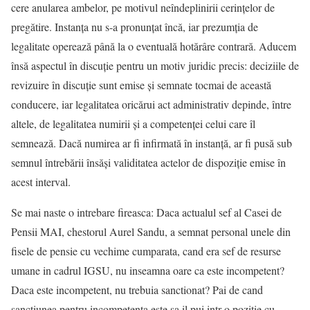
cere anularea ambelor, pe motivul neîndeplinirii cerințelor de
pregătire. Instanța nu s-a pronunțat încă, iar prezumția de
legalitate operează până la o eventuală hotărâre contrară. Aducem
însă aspectul în discuție pentru un motiv juridic precis: deciziile de
revizuire în discuție sunt emise și semnate tocmai de această
conducere, iar legalitatea oricărui act administrativ depinde, între
altele, de legalitatea numirii și a competenței celui care îl
semnează. Dacă numirea ar fi infirmată în instanță, ar fi pusă sub
semnul întrebării însăși validitatea actelor de dispoziție emise în
acest interval.
Se mai naste o intrebare fireasca: Daca actualul sef al Casei de
Pensii MAI, chestorul Aurel Sandu, a semnat personal unele din
fisele de pensie cu vechime cumparata, cand era sef de resurse
umane in cadrul IGSU, nu inseamna oare ca este incompetent?
Daca este incompetent, nu trebuia sanctionat? Pai de cand
sanctiunea pentru incompetenta este sa il pui intr-o pozitie cu