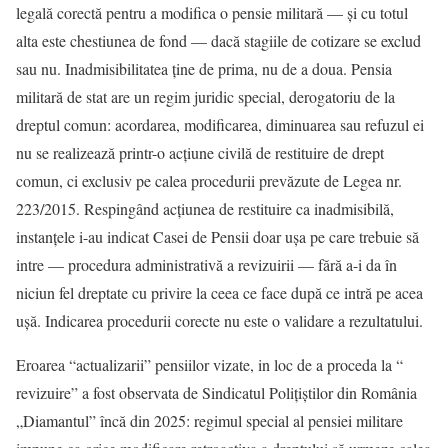
legală corectă pentru a modifica o pensie militară — și cu totul
alta este chestiunea de fond — dacă stagiile de cotizare se exclud
sau nu. Inadmisibilitatea ține de prima, nu de a doua. Pensia
militară de stat are un regim juridic special, derogatoriu de la
dreptul comun: acordarea, modificarea, diminuarea sau refuzul ei
nu se realizează printr-o acțiune civilă de restituire de drept
comun, ci exclusiv pe calea procedurii prevăzute de Legea nr.
223/2015. Respingând acțiunea de restituire ca inadmisibilă,
instanțele i-au indicat Casei de Pensii doar ușa pe care trebuie să
intre — procedura administrativă a revizuirii — fără a-i da în
niciun fel dreptate cu privire la ceea ce face după ce intră pe acea
ușă. Indicarea procedurii corecte nu este o validare a rezultatului.
Eroarea “actualizarii” pensiilor vizate, in loc de a proceda la “
revizuire” a fost observata de Sindicatul Polițiștilor din România
„Diamantul” încă din 2025: regimul special al pensiei militare