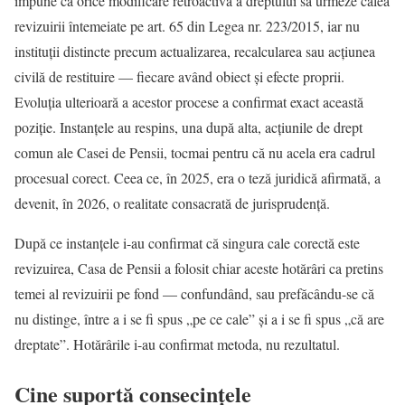
impune ca orice modificare retroactiva a dreptului să urmeze calea
revizuirii întemeiate pe art. 65 din Legea nr. 223/2015, iar nu
instituții distincte precum actualizarea, recalcularea sau acțiunea
civilă de restituire — fiecare având obiect și efecte proprii.
Evoluția ulterioară a acestor procese a confirmat exact această
poziție. Instanțele au respins, una după alta, acțiunile de drept
comun ale Casei de Pensii, tocmai pentru că nu acela era cadrul
procesual corect. Ceea ce, în 2025, era o teză juridică afirmată, a
devenit, în 2026, o realitate consacrată de jurisprudență.
După ce instanțele i-au confirmat că singura cale corectă este
revizuirea, Casa de Pensii a folosit chiar aceste hotărâri ca pretins
temei al revizuirii pe fond — confundând, sau prefăcându-se că
nu distinge, între a i se fi spus „pe ce cale” și a i se fi spus „că are
dreptate”. Hotărârile i-au confirmat metoda, nu rezultatul.
Cine suportă consecințele