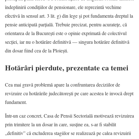
îndeplinirii condițiilor de pensionare, ele reprezintă vechime
efectivă în sensul art. 3 lit. g) din lege și pot fundamenta dreptul la
pensie anticipată parțială. Trebuie precizat, pentru acuratețe, că
orientarea de la București este o opinie exprimată de colectivul
secției, iar nu o hotărâre definitivă — singura hotărâre definitivă
din dosar fiind cea de la Ploiești.
Hotărâri pierdute, prezentate ca temei
Cea mai gravă problemă apare la confruntarea deciziilor de
revizuire cu hotărârile judecătorești pe care acestea le invocă drept
fundament.
Într-un caz concret, Casa de Pensii Sectorială motivează revizuirea
prin trimitere la un dosar în care, susține ea, s-ar fi stabilit
„definitiv” că excluderea stagiilor se realizează pe calea revizuirii