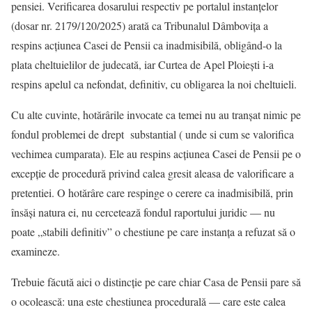
pensiei. Verificarea dosarului respectiv pe portalul instanțelor
(dosar nr. 2179/120/2025) arată ca Tribunalul Dâmbovița a
respins acțiunea Casei de Pensii ca inadmisibilă, obligând-o la
plata cheltuielilor de judecată, iar Curtea de Apel Ploiești i-a
respins apelul ca nefondat, definitiv, cu obligarea la noi cheltuieli.
Cu alte cuvinte, hotărârile invocate ca temei nu au tranșat nimic pe
fondul problemei de drept substantial ( unde si cum se valorifica
vechimea cumparata). Ele au respins acțiunea Casei de Pensii pe o
excepție de procedură privind calea gresit aleasa de valorificare a
pretentiei. O hotărâre care respinge o cerere ca inadmisibilă, prin
însăși natura ei, nu cercetează fondul raportului juridic — nu
poate „stabili definitiv” o chestiune pe care instanța a refuzat să o
examineze.
Trebuie făcută aici o distincție pe care chiar Casa de Pensii pare să
o ocolească: una este chestiunea procedurală — care este calea