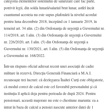
categoria elementelor sistemului de salarizare care fac parte,
potrivit legii, din solda lunară/salariul brut lunar, astfel încât
cuantumul acesteia nu este supus plafonării la nivelul acordat
pentru luna decembrie 2018, începând cu 1 ianuarie 2019, în
temeiul art. 34 alin. (2) din Ordonanţa de urgenţă a Guvernului nr.
114/2018, art. I alin. (3) din Ordonanţa de urgenţă a Guvernului
nr. 226/2020, art. I alin. (5) din Ordonanţa de urgenţă a
Guvernului nr. 130/2021, art. I alin. (5) din Ordonanţa de urgenţă
a Guvernului nr. 168/2022.
Într-un răspuns oficial adresat recent unei asociații de cadre
militare în rezervă, Direcția Generală Financiară a M.A.I.
recunoaște trei lucruri: că dezlegarea Înaltei Curți este obligatorie,
că modul corect de calcul este cel favorabil personalului și că
instituția îl aplică deja pentru perioada de după 2024. Pentru
pensionari, această majorare nu este o chestiune marunta: ea a
intrat în baza de calcul a pensiei nascute anterior datei de 1