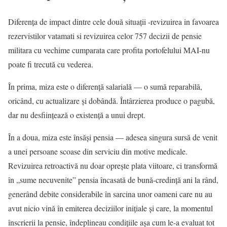
Diferența de impact dintre cele două situații -revizuirea in favoarea
rezervistilor vatamati si revizuirea celor 757 decizii de pensie
militara cu vechime cumparata care profita portofelului MAI-nu
poate fi trecută cu vederea.
În prima, miza este o diferență salarială — o sumă reparabilă,
oricând, cu actualizare și dobândă. Întârzierea produce o pagubă,
dar nu desființează o existență a unui drept.
În a doua, miza este însăși pensia — adesea singura sursă de venit
a unei persoane scoase din serviciu din motive medicale.
Revizuirea retroactivă nu doar oprește plata viitoare, ci transformă
în „sume necuvenite” pensia încasată de bună-credință ani la rând,
generând debite considerabile în sarcina unor oameni care nu au
avut nicio vină în emiterea deciziilor inițiale și care, la momentul
înscrierii la pensie, îndeplineau condițiile așa cum le-a evaluat tot