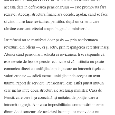
această dată în defavoarea pensionarului — este promovată fără
rezerve. Aceeași structură financiară decide, așadar, când se face
și când nu se face revizuirea pensiilor, după un criteriu care
rămâne constant: efectul asupra bugetului ministerului.
Iar refuzul nu se manifestă doar pasiv — prin neefectuarea
revizuirii din oficiu —, ci și activ, prin respingerea cererilor înseși.
Atunci când pensionarii solicită ei revizuirea, li se răspunde că
este nevoie de fișe de pensie rectificate și că instituția nu poate
comunica direct cu unitățile de poliție care au întocmit fișele cu
valori eronate — adică tocmai unitățile unde aceștia au avut
ultimul raport de serviciu. Pensionarul este astfel purtat într-un
cerc închis între două structuri ale aceluiași minister: Casa de
Pensii, care cere fișa corectată, și unitatea de poliție, care a
întocmit-o greșit. A invoca imposibilitatea comunicării interne
dintre două structuri ale aceleiași instituții, ca motiv de a nu