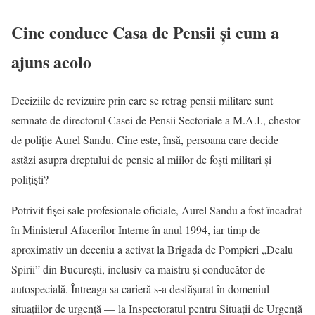
Cine conduce Casa de Pensii și cum a
ajuns acolo
Deciziile de revizuire prin care se retrag pensii militare sunt
semnate de directorul Casei de Pensii Sectoriale a M.A.I., chestor
de poliție Aurel Sandu. Cine este, însă, persoana care decide
astăzi asupra dreptului de pensie al miilor de foști militari și
polițiști?
Potrivit fișei sale profesionale oficiale, Aurel Sandu a fost încadrat
în Ministerul Afacerilor Interne în anul 1994, iar timp de
aproximativ un deceniu a activat la Brigada de Pompieri „Dealu
Spirii” din București, inclusiv ca maistru și conducător de
autospecială. Întreaga sa carieră s-a desfășurat în domeniul
situațiilor de urgență — la Inspectoratul pentru Situații de Urgență