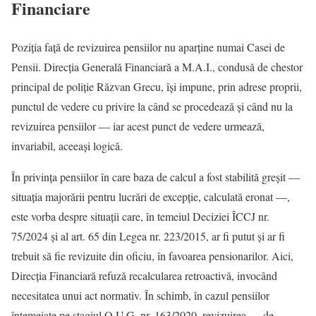
Financiare
Poziția față de revizuirea pensiilor nu aparține numai Casei de
Pensii. Direcția Generală Financiară a M.A.I., condusă de chestor
principal de poliție Răzvan Grecu, își impune, prin adrese proprii,
punctul de vedere cu privire la când se procedează și când nu la
revizuirea pensiilor — iar acest punct de vedere urmează,
invariabil, aceeași logică.
În privința pensiilor în care baza de calcul a fost stabilită greșit —
situația majorării pentru lucrări de excepție, calculată eronat —,
este vorba despre situații care, în temeiul Deciziei ÎCCJ nr.
75/2024 și al art. 65 din Legea nr. 223/2015, ar fi putut și ar fi
trebuit să fie revizuite din oficiu, în favoarea pensionarilor. Aici,
Direcția Financiară refuză recalcularea retroactivă, invocând
necesitatea unui act normativ. În schimb, în cazul pensiilor
întemeiate pe stagiul O.U.G. nr. 163/2020, revizuirea — de