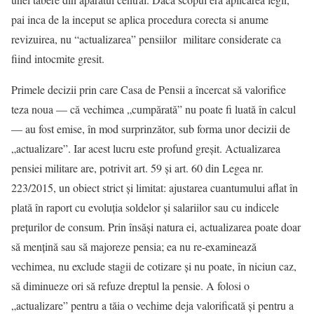
pai inca de la inceput se aplica procedura corecta si anume
revizuirea, nu “actualizarea” pensiilor militare considerate ca
fiind intocmite gresit.
Primele decizii prin care Casa de Pensii a încercat să valorifice
teza noua — că vechimea „cumpărată” nu poate fi luată în calcul
— au fost emise, în mod surprinzător, sub forma unor decizii de
„actualizare”. Iar acest lucru este profund greșit. Actualizarea
pensiei militare are, potrivit art. 59 și art. 60 din Legea nr.
223/2015, un obiect strict și limitat: ajustarea cuantumului aflat în
plată în raport cu evoluția soldelor și salariilor sau cu indicele
prețurilor de consum. Prin însăși natura ei, actualizarea poate doar
să mențină sau să majoreze pensia; ea nu re-examinează
vechimea, nu exclude stagii de cotizare și nu poate, în niciun caz,
să diminueze ori să refuze dreptul la pensie. A folosi o
„actualizare” pentru a tăia o vechime deja valorificată și pentru a