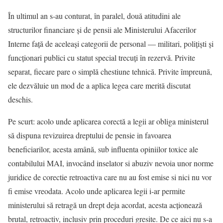
În ultimul an s-au conturat, în paralel, două atitudini ale
structurilor financiare și de pensii ale Ministerului Afacerilor
Interne față de aceleași categorii de personal — militari, polițiști și
funcționari publici cu statut special trecuți în rezervă. Privite
separat, fiecare pare o simplă chestiune tehnică. Privite împreună,
ele dezvăluie un mod de a aplica legea care merită discutat
deschis.
Pe scurt: acolo unde aplicarea corectă a legii ar obliga ministerul
să dispuna revizuirea dreptului de pensie in favoarea
beneficiarilor, acesta amână, sub influenta opiniilor toxice ale
contabilului MAI, invocând inselator si abuziv nevoia unor norme
juridice de corectie retroactiva care nu au fost emise si nici nu vor
fi emise vreodata. Acolo unde aplicarea legii i-ar permite
ministerului să retragă un drept deja acordat, acesta acționează
brutal, retroactiv, inclusiv prin proceduri gresite. De ce aici nu s-a