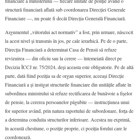
financiare a ministerului — fiecare unitate de poliție având o
structură financiară aflată sub coordonarea Direcției Generale
Financiare —, nu poate fi decât Direcția Generală Financiară.
Argumentul „viitorului act normativ” a fost, prin urmare, născocit
la acest nivel și transmis în jos, pe cale ierarhică. Pe de o parte,
Direcția Financiară a determinat Casa de Pensii să refuze
revizuirea — din oficiu sau la cerere — întemeiată direct pe
Decizia ÎCCJ nr. 75/2024, deși aceasta este obligatorie. Pe de altă
parte, dată fiind poziția sa de organ superior, aceeași Direcție
Financiară a și instigat structurile financiare din unitățile aflate în
subordinea ministrului să refuze rectificarea de bunăvoie a fișelor
de pensie, la cererea persoanelor păgubite — instrucțiunea unui
for superior având, prin natura raportului de subordonare, forța de
a determina conduita structurilor inferioare. Acestea nu exprimă,
în această chestiune, o poziție proprie, ci poziția forului care le
coordonează.