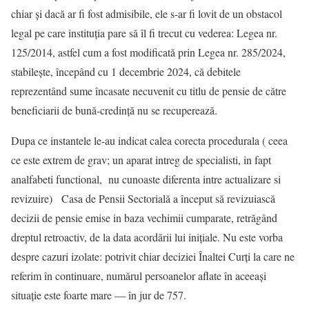
chiar și dacă ar fi fost admisibile, ele s-ar fi lovit de un obstacol
legal pe care instituția pare să îl fi trecut cu vederea: Legea nr.
125/2014, astfel cum a fost modificată prin Legea nr. 285/2024,
stabilește, începând cu 1 decembrie 2024, că debitele
reprezentând sume încasate necuvenit cu titlu de pensie de către
beneficiarii de bună-credință nu se recuperează.
Dupa ce instantele le-au indicat calea corecta procedurala ( ceea
ce este extrem de grav; un aparat intreg de specialisti, in fapt
analfabeti functional, nu cunoaste diferenta intre actualizare si
revizuire) Casa de Pensii Sectorială a început să revizuiască
decizii de pensie emise in baza vechimii cumparate, retrăgând
dreptul retroactiv, de la data acordării lui inițiale. Nu este vorba
despre cazuri izolate: potrivit chiar deciziei Înaltei Curți la care ne
referim în continuare, numărul persoanelor aflate în aceeași
situație este foarte mare — în jur de 757.