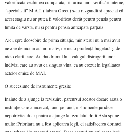
valorificata vechimea cumparata, în urma unor verificări interne,
“specialistii” M.A.I. ( tabara Grecu) s-au razgandit si apreciat că
acest stagiu nu ar putea fi valorificat decât pentru pensia pentru
limită de vârstă, nu și pentru pensia anticipată parțială.
Aici, spre deosebire de prima situație, ministerul nu a mai avut
nevoie de niciun act normativ, de nicio prudență bugetară și de
nicio clarificare. Au dat drumul la tavalugul distrugerii unor
indivizi care au avut ca singura vina, ca au crezut in legalitatea
actelor emise de MAI.
O succesiune de instrumente greșite
Înainte de a ajunge la revizuire, parcursul acestor dosare arată o
instituție care a încercat, rând pe rând, instrumente juridice
nepotrivite, doar pentru a ajunge la rezultatul dorit.Asta spune
multe :Prioritara nu a fost aplicarea legii, ci satisfacerea dorintei
unei tabere din aparatul central. Daca scopul era aplicarea legii,