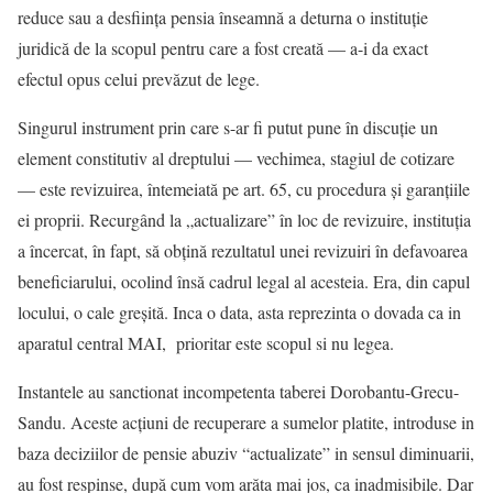
reduce sau a desființa pensia înseamnă a deturna o instituție
juridică de la scopul pentru care a fost creată — a-i da exact
efectul opus celui prevăzut de lege.
Singurul instrument prin care s-ar fi putut pune în discuție un
element constitutiv al dreptului — vechimea, stagiul de cotizare
— este revizuirea, întemeiată pe art. 65, cu procedura și garanțiile
ei proprii. Recurgând la „actualizare” în loc de revizuire, instituția
a încercat, în fapt, să obțină rezultatul unei revizuiri în defavoarea
beneficiarului, ocolind însă cadrul legal al acesteia. Era, din capul
locului, o cale greșită. Inca o data, asta reprezinta o dovada ca in
aparatul central MAI, prioritar este scopul si nu legea.
Instantele au sanctionat incompetenta taberei Dorobantu-Grecu-
Sandu. Aceste acțiuni de recuperare a sumelor platite, introduse in
baza deciziilor de pensie abuziv “actualizate” in sensul diminuarii,
au fost respinse, după cum vom arăta mai jos, ca inadmisibile. Dar