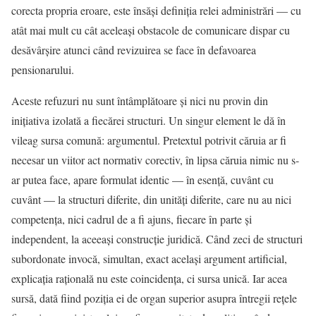
corecta propria eroare, este însăși definiția relei administrări — cu
atât mai mult cu cât aceleași obstacole de comunicare dispar cu
desăvârșire atunci când revizuirea se face în defavoarea
pensionarului.
Aceste refuzuri nu sunt întâmplătoare și nici nu provin din
inițiativa izolată a fiecărei structuri. Un singur element le dă în
vileag sursa comună: argumentul. Pretextul potrivit căruia ar fi
necesar un viitor act normativ corectiv, în lipsa căruia nimic nu s-
ar putea face, apare formulat identic — în esență, cuvânt cu
cuvânt — la structuri diferite, din unități diferite, care nu au nici
competența, nici cadrul de a fi ajuns, fiecare în parte și
independent, la aceeași construcție juridică. Când zeci de structuri
subordonate invocă, simultan, exact același argument artificial,
explicația rațională nu este coincidența, ci sursa unică. Iar acea
sursă, dată fiind poziția ei de organ superior asupra întregii rețele