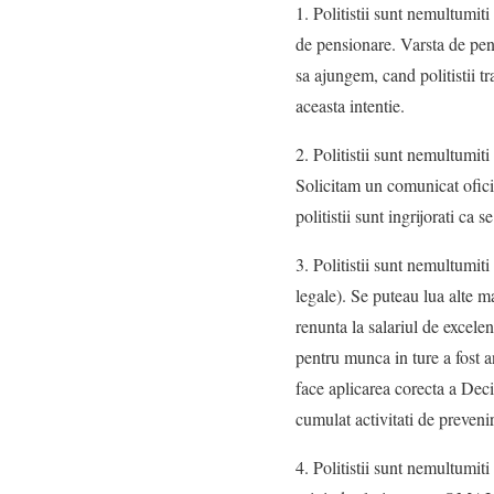
1. Politistii sunt nemultumiti
de pensionare. Varsta de pens
sa ajungem, cand politistii tr
aceasta intentie.
2. Politistii sunt nemultumit
Solicitam un comunicat oficia
politistii sunt ingrijorati ca 
3. Politistii sunt nemultumi
legale). Se puteau lua alte m
renunta la salariul de excel
pentru munca in ture a fost 
face aplicarea corecta a Deci
cumulat activitati de preven
4. Politistii sunt nemultumi