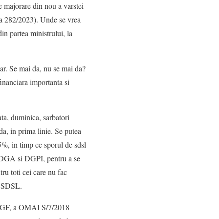
de majorare din nou a varstei
gea 282/2023). Unde se vrea
in partea ministrului, la
tar. Se mai da, nu se mai da?
financiara importanta si
ta, duminica, sarbatori
da, in prima linie. Se putea
5%, in timp ce sporul de sdsl
la DGA si DGPI, pentru a se
ru toti cei care nu fac
de SDSL.
ui DGF, a OMAI S/7/2018