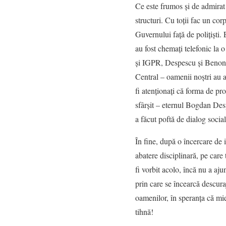
Ce este frumos și de admirat la
structuri. Cu toții fac un co
Guvernului față de polițiști. 
au fost chemați telefonic la
și IGPR, Despescu și Benone s
Central – oamenii noștri au a
fi atenționați că forma de pro
sfârșit – eternul Bogdan Desp
a făcut poftă de dialog social
În fine, după o încercare de 
abatere disciplinară, pe care
fi vorbit acolo, încă nu a aju
prin care se încearcă descura
oamenilor, în speranța că mie
tihnă!