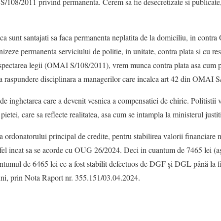
S/108/2011 privind permanenta. Cerem sa fie desecretizate si publicate
i ca sunt santajati sa faca permanenta neplatita de la domiciliu, in con
ganizeze permanenta serviciului de politie, in unitate, contra plata si cu 
pectarea legii (OMAI S/108/2011), vrem munca contra plata asa cum 
a raspundere disciplinara a managerilor care incalca art 42 din OMAI 
i de inghetarea care a devenit vesnica a compensatiei de chirie. Politistii
ietei, care sa reflecte realitatea, asa cum se intampla la ministerul justit
ie a ordonatorului principal de credite, pentru stabilirea valorii financiar
fel incat sa se acorde cu OUG 26/2024. Deci in cuantum de 7465 lei (aş
ntumul de 6465 lei ce a fost stabilit defectuos de DGF şi DGL până la f
uni, prin Nota Raport nr. 355.151/03.04.2024.