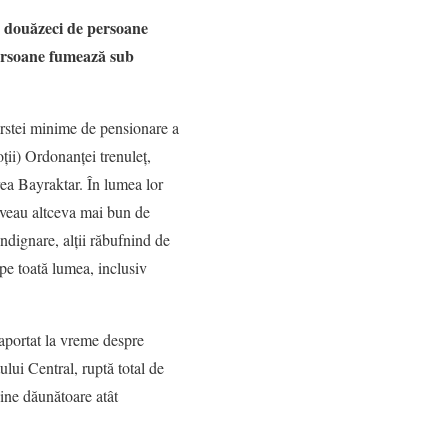
 douăzeci de persoane
persoane fumează sub
ârstei minime de pensionare a
oții) Ordonanței trenuleț,
rea Bayraktar. În lumea lor
-aveau altceva mai bun de
indignare, alții răbufnind de
 pe toată lumea, inclusiv
 raportat la vreme despre
lui Central, ruptă total de
dine dăunătoare atât