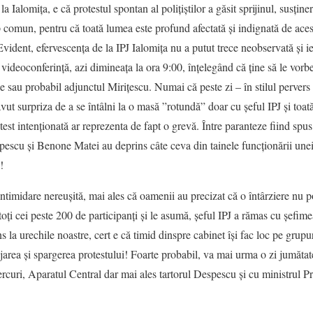
 Ialomița, e că protestul spontan al polițiștilor a găsit sprijinul, susținer
rp comun, pentru că toată lumea este profund afectată și indignată de aces
Evident, efervescența de la IPJ Ialomița nu a putut trece neobservată și ieri
 o videoconferință, azi dimineața la ora 9:00, înțelegând că ține să le v
au probabil adjunctul Mirițescu. Numai că peste zi – în stilul pervers c
vut surpriza de a se întâlni la o masă ”rotundă” doar cu șeful IPJ și toa
test intenționată ar reprezenta de fapt o grevă. Între paranteze fiind spus
escu și Benone Matei au deprins câte ceva din tainele funcționării unei s
!
intimidare nereușită, mai ales că oamenii au precizat că o întârziere nu 
 toți cei peste 200 de participanți și le asumă, șeful IPJ a rămas cu șef
ns la urechile noastre, cert e că timid dinspre cabinet își fac loc pe grupu
jarea și spargerea protestului! Foarte probabil, va mai urma o zi jumăta
rcuri, Aparatul Central dar mai ales tartorul Despescu și cu ministrul P