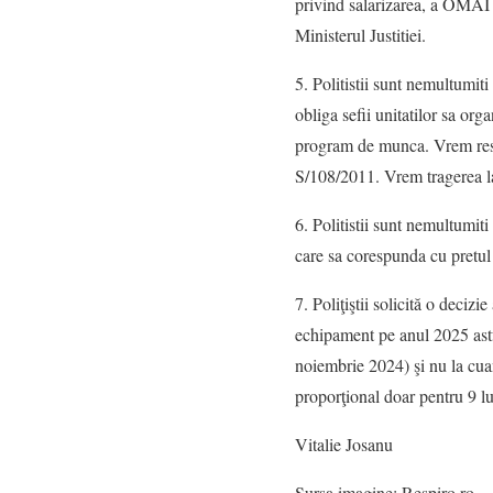
privind salarizarea, a OMAI 
Ministerul Justitiei.
5. Politistii sunt nemultumit
obliga sefii unitatilor sa or
program de munca. Vrem res
S/108/2011. Vrem tragerea l
6. Politistii sunt nemultumit
care sa corespunda cu pretul p
7. Poliţiştii solicită o deciz
echipament pe anul 2025 ast
noiembrie 2024) şi nu la cua
proporţional doar pentru 9 l
Vitalie Josanu
Sursa imagine: Respiro.ro