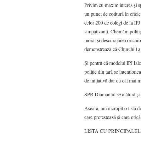
Privim cu maxim interes și sp
un punct de cotitură în eficie
celor 200 de colegi de la IPJ 
simpatizanți. Chemăm polițiști
moral și descurajarea oricăro
demonstrează că Churchill a 
Și pentru că modelul IPJ Ial
poliție din țară se intențio
de inițiativă dar cu cât mai m
SPR Diamantul se alătură și s
Aseară, am încropit o listă de
care protestează și care oric
LISTA CU PRINCIPALE