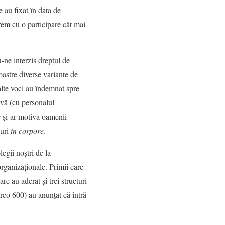
te au fixat în data de
rem cu o participare cât mai
du-ne interzis dreptul de
oastre diverse variante de
 alte voci au îndemnat spre
evă (cu personalul
r și-ar motiva oamenii
turi
in corpore
.
egii noștri de la
organizaționale. Primii care
re au aderat și trei structuri
reo 600) au anunțat că intră