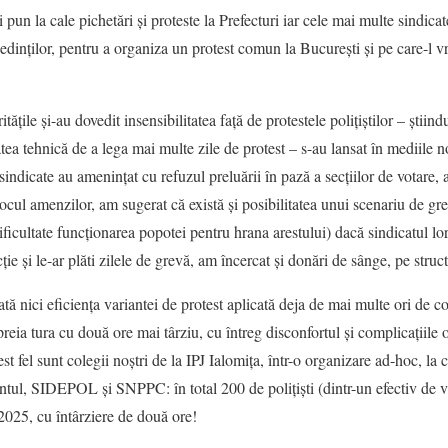
ii pun la cale pichetări și proteste la Prefecturi iar cele mai multe sindica
edinților, pentru a organiza un protest comun la București și pe care-l v
tățile și-au dovedit insensibilitatea față de protestele polițiștilor – știin
tea tehnică de a lega mai multe zile de protest – s-au lansat în mediile n
sindicate au amenințat cu refuzul preluării în pază a secțiilor de votare,
locul amenzilor, am sugerat că există și posibilitatea unui scenariu de gr
ificultate funcționarea popotei pentru hrana arestului) dacă sindicatul lo
cție și le-ar plăti zilele de grevă, am încercat și donări de sânge, pe struc
 nici eficiența variantei de protest aplicată deja de mai multe ori de col
reia tura cu două ore mai târziu, cu întreg disconfortul și complicațiile 
 fel sunt colegii noștri de la IPJ Ialomița, într-o organizare ad-hoc, la ca
tul, SIDEPOL și SNPPC: în total 200 de polițiști (dintr-un efectiv de v
2025, cu întârziere de două ore!