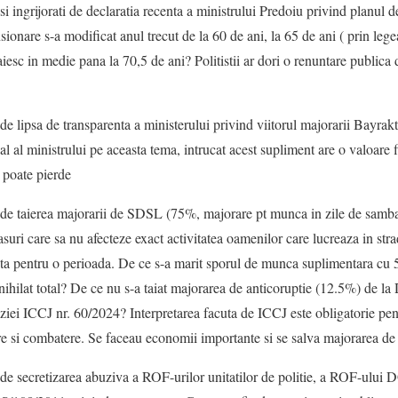
 si ingrijorati de declaratia recenta a ministrului Predoiu privind planul 
ionare s-a modificat anul trecut de la 60 de ani, la 65 de ani ( prin le
aiesc in medie pana la 70,5 de ani? Politistii ar dori o renuntare publica d
i de lipsa de transparenta a ministerului privind viitorul majorarii Bayrak
l al ministrului pe aceasta tema, intrucat acest supliment are o valoare 
se poate pierde
ti de taierea majorarii de SDSL (75%, majorare pt munca in zile de samba
asuri care sa nu afecteze exact activitatea oamenilor care lucreaza in stra
enta pentru o perioada. De ce s-a marit sporul de munca suplimentara cu 
anihilat total? De ce nu s-a taiat majorarea de anticoruptie (12.5%) de 
ziei ICCJ nr. 60/2024? Interpretarea facuta de ICCJ este obligatorie pent
ire si combatere. Se faceau economii importante si se salva majorarea 
ti de secretizarea abuziva a ROF-urilor unitatilor de politie, a ROF-ul