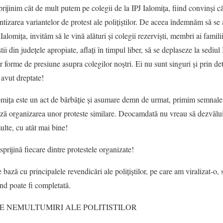
rijinim cât de mult putem pe colegii de la IPJ Ialomița, fiind convinși că
ntizarea variantelor de protest ale polițiștilor. De aceea îndemnăm să se a
Ialomița, invităm să le vină alături și colegii rezerviști, membri ai famili
i din județele apropiate, aflați în timpul liber, să se deplaseze la sediul I
r forme de presiune asupra colegilor noștri. Ei nu sunt singuri și prin de
avut dreptate!
omița este un act de bărbăție și asumare demn de urmat, primim semnale c
nează organizarea unor proteste similare. Deocamdată nu vreau să dezvăl
ulte, cu atât mai bine!
prijină fiecare dintre protestele organizate!
 bază cu principalele revendicări ale polițiștilor, pe care am viralizat-o, s
ând poate fi completată.
LE NEMULTUMIRI
ALE POLITISTILOR