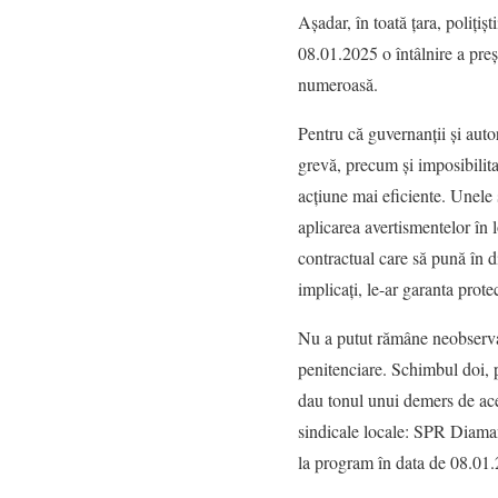
Așadar, în toată țara, polițișt
08.01.2025 o întâlnire a preș
numeroasă.
Pentru că guvernanții și autori
grevă, precum și imposibilita
acțiune mai eficiente. Unele 
aplicarea avertismentelor în 
contractual care să pună în d
implicați, le-ar garanta prote
Nu a putut rămâne neobservată
penitenciare. Schimbul doi, p
dau tonul unui demers de acest
sindicale locale: SPR Diaman
la program în data de 08.01.