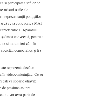
ea și participarea șefilor de
te măsuri ostile ale
, reprezentanții polițiștilor
orbească ceva conducerea MAI
aracteristic al Aparatului
tă șefimea convocată, pentru a
, ne și miram ieri că – în
ocietăți democratice și li s-
poate reprezenta decât o
imea în videoconferință… Ce-or
ri câteva șopârle otrăvite,
te de presiune asupra
redoiu vor avea parte de