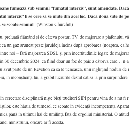
oane fumează sub semnul ”fumatul interzis”, sunt amendate. Dacă
l interzis” li se cere să se mute din acel loc. Dacă două sute de 
, se scoate semnul
” (Winston Churchill)
iu, preluată flămând și de câteva posturi TV, de majorare a plafonului v
 fost ca un gaz aruncat peste jaruldeja încins după aprobarea (noaptea, ca h
intre noi – fără majorarea SDSL și prin incertitudinile legate de majora
ea din 30 decembrie 2024, ca fiind doar un foc de paie a câtorva care… n
 n-au avut parte de un Revelion ca să le ticnească, unii înghițind noduri de 
u, în inconștiența lui, a grăbit lucrurile destul cât să ia prin surprindere
n cercetare disciplinară niște bieți truditori SIPI pentru vina de a nu fi
știlor, este hârtia de turnesol ce scoate în evidență incompetența Aparatu
rnică până în ultimul hal de umilință față de orgoliul ministerial. O atitu
anei ministrului, oricare ar fi acesta.