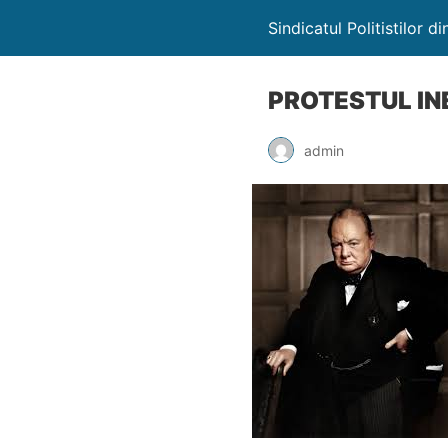
Sindicatul Politistilor 
PROTESTUL INE
admin