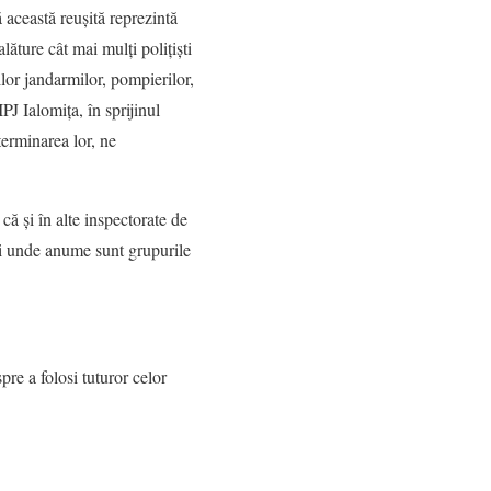
 această reușită reprezintă
lăture cât mai mulți polițiști
ilor jandarmilor, pompierilor,
PJ Ialomița, în sprijinul
terminarea lor, ne
ă și în alte inspectorate de
ui unde anume sunt grupurile
pre a folosi tuturor celor