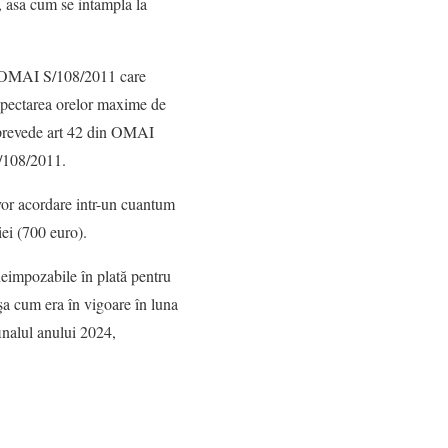
, asa cum se intampla la
tra OMAI S/108/2011 care
respectarea orelor maxime de
prevede art 42 din OMAI
S/108/2011.
 vor acordare intr-un cuantum
iei (700 euro).
e neimpozabile în plată pentru
a cum era în vigoare în luna
inalul anului 2024,