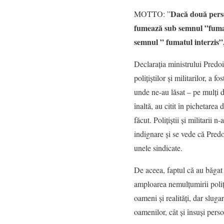
Dacă două pers
MOTTO: ”
fumează sub semnul ”fumatu
semnul ” fumatul interzis”
Declarația ministrului Predo
polițiștilor și militarilor, a
unde ne-au lăsat – pe mulți d
înaltă, au citit în pichetar
făcut. Polițiștii și militarii
indignare și se vede că Predoi
unele sindicate.
De aceea, faptul că au băgat î
amploarea nemulțumirii poliți
oameni și realități, dar sluga
oamenilor, cât și însuși perso