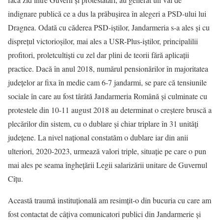
indignare publică ce a dus la prăbușirea în alegeri a PSD-ului lui
Dragnea. Odată cu căderea PSD-iștilor, Jandarmeria s-a ales și cu
disprețul victorioșilor, mai ales a USR-Plus-iștilor, principalilii
profitori, proletcultiști cu zel dar plini de teorii fără aplicații
practice. Dacă în anul 2018, numărul pensionărilor în majoritatea
județelor ar fixa în medie cam 6-7 jandarmi, se pare că tensiunile
sociale în care au fost târâtă Jandarmeria Română și culminate cu
protestele din 10-11 august 2018 au determinat o creștere bruscă a
plecărilor din sistem, cu o dublare și chiar triplare în 31 unități
județene. La nivel național constatăm o dublare iar din anii
ulteriori, 2020-2023, urmează valori triple, situație pe care o pun
mai ales pe seama înghețării Legii salarizării unitare de Guvernul
Cîțu.
Această traumă instituțională am resimțit-o din bucuria cu care am
fost contactat de câțiva comunicatori publici din Jandarmerie și