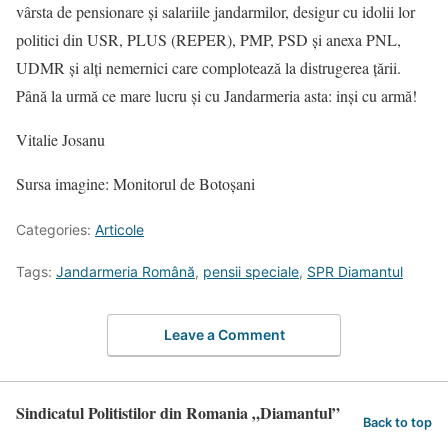
vârsta de pensionare și salariile jandarmilor, desigur cu idolii lor
politici din USR, PLUS (REPER), PMP, PSD și anexa PNL,
UDMR și alți nemernici care complotează la distrugerea țării.
Până la urmă ce mare lucru și cu Jandarmeria asta: inși cu armă!
Vitalie Josanu
Sursa imagine: Monitorul de Botoșani
Categories:
Articole
Tags:
Jandarmeria Română
,
pensii speciale
,
SPR Diamantul
Leave a Comment
Sindicatul Politistilor din Romania „Diamantul”
Back to top