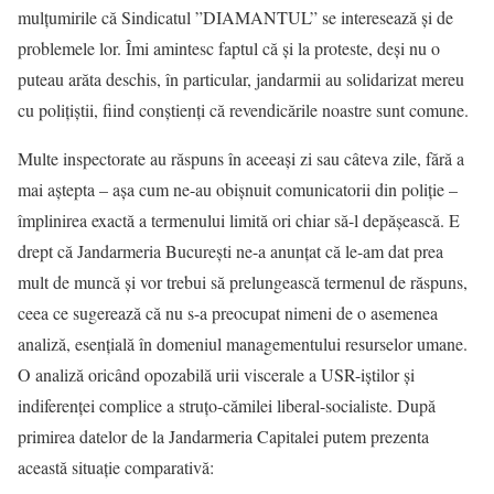
mulțumirile că Sindicatul ”DIAMANTUL” se interesează și de
problemele lor. Îmi amintesc faptul că și la proteste, deși nu o
puteau arăta deschis, în particular, jandarmii au solidarizat mereu
cu polițiștii, fiind conștienți că revendicările noastre sunt comune.
Multe inspectorate au răspuns în aceeași zi sau câteva zile, fără a
mai aștepta – așa cum ne-au obișnuit comunicatorii din poliție –
împlinirea exactă a termenului limită ori chiar să-l depășească. E
drept că Jandarmeria București ne-a anunțat că le-am dat prea
mult de muncă și vor trebui să prelungească termenul de răspuns,
ceea ce sugerează că nu s-a preocupat nimeni de o asemenea
analiză, esențială în domeniul managementului resurselor umane.
O analiză oricând opozabilă urii viscerale a USR-iștilor și
indiferenței complice a struțo-cămilei liberal-socialiste. După
primirea datelor de la Jandarmeria Capitalei putem prezenta
această situație comparativă: