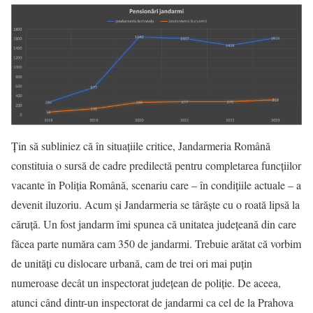
Țin să subliniez că în situațiile critice, Jandarmeria Română
constituia o sursă de cadre predilectă pentru completarea funcțiilor
vacante în Poliția Română, scenariu care – în condițiile actuale – a
devenit iluzoriu. Acum și Jandarmeria se târăște cu o roată lipsă la
căruță. Un fost jandarm îmi spunea că unitatea județeană din care
făcea parte număra cam 350 de jandarmi. Trebuie arătat că vorbim
de unități cu dislocare urbană, cam de trei ori mai puțin
numeroase decât un inspectorat județean de poliție. De aceea,
atunci când dintr-un inspectorat de jandarmi ca cel de la Prahova