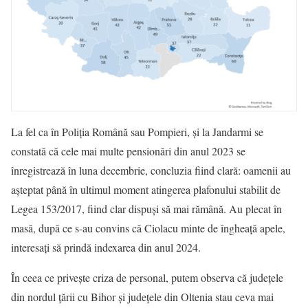
La fel ca în Poliția Română sau Pompieri, și la Jandarmi se
constată că cele mai multe pensionări din anul 2023 se
înregistrează în luna decembrie, concluzia fiind clară: oamenii au
așteptat până în ultimul moment atingerea plafonului stabilit de
Legea 153/2017, fiind clar dispuși să mai rămână. Au plecat în
masă, după ce s-au convins că Ciolacu minte de îngheață apele,
interesați să prindă indexarea din anul 2024.
În ceea ce privește criza de personal, putem observa că județele
din nordul țării cu Bihor și județele din Oltenia stau ceva mai