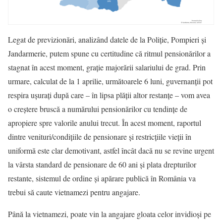
Legat de previzionări, analizând datele de la Poliție, Pompieri și
Jandarmerie, putem spune cu certitudine că ritmul pensionărilor a
stagnat în acest moment, grație majorării salariului de grad. Prin
urmare, calculat de la 1 aprilie, următoarele 6 luni, guvernanții pot
respira ușurați după care – în lipsa plății altor restanțe – vom avea
o creștere bruscă a numărului pensionărilor cu tendințe de
apropiere spre valorile anului trecut. În acest moment, raportul
dintre venituri/condițiile de pensionare și restricțiile vieții în
uniformă este clar demotivant, astfel încât dacă nu se revine urgent
la vârsta standard de pensionare de 60 ani și plata drepturilor
restante, sistemul de ordine și apărare publică în România va
trebui să caute vietnamezi pentru angajare.
Până la vietnamezi, poate vin la angajare gloata celor invidioși pe