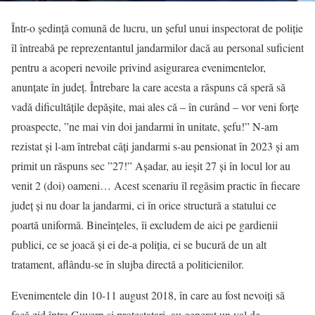
Într-o ședință comună de lucru, un șeful unui inspectorat de poliție
îl întreabă pe reprezentantul jandarmilor dacă au personal suficient
pentru a acoperi nevoile privind asigurarea evenimentelor,
anunțate în județ. Întrebare la care acesta a răspuns că speră să
vadă dificultățile depășite, mai ales că – în curând – vor veni forțe
proaspecte, ”ne mai vin doi jandarmi în unitate, șefu!” N-am
rezistat și l-am întrebat câți jandarmi s-au pensionat în 2023 și am
primit un răspuns sec ”27!” Așadar, au ieșit 27 și în locul lor au
venit 2 (doi) oameni… Acest scenariu îl regăsim practic în fiecare
județ și nu doar la jandarmi, ci în orice structură a statului ce
poartă uniformă. Bineînțeles, îi excludem de aici pe gardienii
publici, ce se joacă și ei de-a poliția, ei se bucură de un alt
tratament, aflându-se în slujba directă a politicienilor.
Evenimentele din 10-11 august 2018, în care au fost nevoiți să
facă zid între Guvern și protestatari, au generat un val de