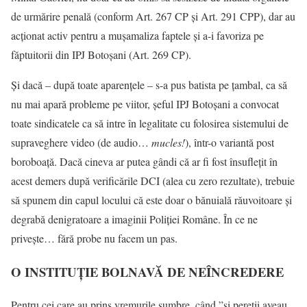
de urmărire penală (conform Art. 267 CP și Art. 291 CPP), dar au
acționat activ pentru a mușamaliza faptele și a-i favoriza pe
făptuitorii din IPJ Botoșani (Art. 269 CP).
Și dacă – după toate aparențele – s-a pus batista pe țambal, ca să
nu mai apară probleme pe viitor, șeful IPJ Botoșani a convocat
toate sindicatele ca să intre în legalitate cu folosirea sistemului de
supraveghere video (de audio…
mucles!
), într-o variantă post
boroboață. Dacă cineva ar putea gândi că ar fi fost însuflețit în
acest demers după verificările DCI (alea cu zero rezultate), trebuie
să spunem din capul locului că este doar o bănuială răuvoitoare și
degrabă denigratoare a imaginii Poliției Române. În ce ne
privește… fără probe nu facem un pas.
O INSTITUȚIE BOLNAVĂ DE NEÎNCREDERE
Pentru cei care au prins vremurile sumbre, când ”și pereții aveau