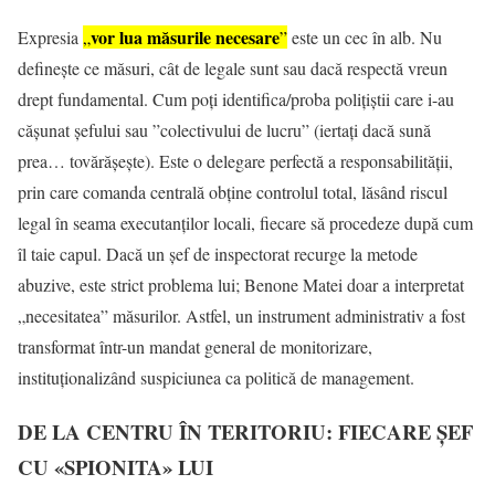
vor lua măsurile necesare
Expresia
„
”
este un cec în alb. Nu
definește ce măsuri, cât de legale sunt sau dacă respectă vreun
drept fundamental. Cum poți identifica/proba polițiștii care i-au
cășunat șefului sau ”colectivului de lucru” (iertați dacă sună
prea… tovărășește). Este o delegare perfectă a responsabilității,
prin care comanda centrală obține controlul total, lăsând riscul
legal în seama executanților locali, fiecare să procedeze după cum
îl taie capul. Dacă un șef de inspectorat recurge la metode
abuzive, este strict problema lui; Benone Matei doar a interpretat
„necesitatea” măsurilor. Astfel, un instrument administrativ a fost
transformat într-un mandat general de monitorizare,
instituționalizând suspiciunea ca politică de management.
DE LA CENTRU ÎN TERITORIU: FIECARE ȘEF
CU «SPIONITA» LUI