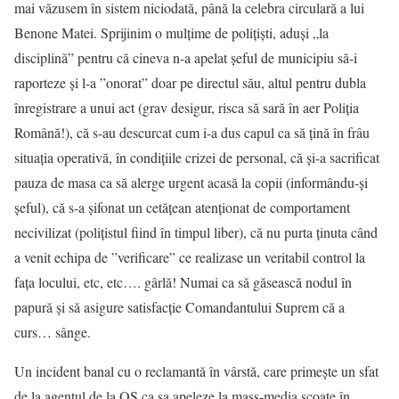
mai văzusem în sistem niciodată, până la celebra circulară a lui
Benone Matei. Sprijinim o mulțime de polițiști, aduși „la
disciplină” pentru că cineva n-a apelat șeful de municipiu să-i
raporteze și l-a ”onorat” doar pe directul său, altul pentru dubla
înregistrare a unui act (grav desigur, risca să sară în aer Poliția
Română!), că s-au descurcat cum i-a dus capul ca să țină în frâu
situația operativă, în condițiile crizei de personal, că și-a sacrificat
pauza de masa ca să alerge urgent acasă la copii (informându-și
șeful), că s-a șifonat un cetățean atenționat de comportament
necivilizat (polițistul fiind în timpul liber), că nu purta ținuta când
a venit echipa de ”verificare” ce realizase un veritabil control la
fața locului, etc, etc…. gârlă! Numai ca să găsească nodul în
papură și să asigure satisfacție Comandantului Suprem că a
curs… sânge.
Un incident banal cu o reclamantă în vârstă, care primește un sfat
de la agentul de la OS ca sa apeleze la mass-media scoate în