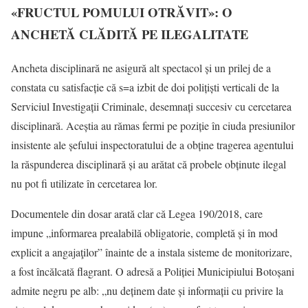
«FRUCTUL POMULUI OTRĂVIT»: O
ANCHETĂ CLĂDITĂ PE ILEGALITATE
Ancheta disciplinară ne asigură alt spectacol și un prilej de a
constata cu satisfacție că s=a izbit de doi polițiști verticali de la
Serviciul Investigații Criminale, desemnați succesiv cu cercetarea
disciplinară. Aceștia au rămas fermi pe poziție în ciuda presiunilor
insistente ale șefului inspectoratului de a obține tragerea agentului
la răspunderea disciplinară și au arătat că probele obținute ilegal
nu pot fi utilizate în cercetarea lor.
Documentele din dosar arată clar că Legea 190/2018, care
impune „informarea prealabilă obligatorie, completă și în mod
explicit a angajaţilor” înainte de a instala sisteme de monitorizare,
a fost încălcată flagrant. O adresă a Poliției Municipiului Botoșani
admite negru pe alb: „nu deținem date și informații cu privire la