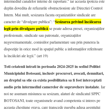
intermediul canalelor interne de raportare.” iar aceasta ipoteza este
deplin dovedita de refuzurile obstructioniste ale Directiei Control
Intern. Mai mult, sesizarea facuta organizatiilor sindicale are
Sesizarea privind încălcarea
caracter de “divulgare publica”: “
legii prin
divulgare
publică
se poate adresa presei, organizațiilor
profesionale, sindicale sau patronale, organizațiilor
neguvernamentale, comisiilor parlamentare sau prin punerea la
dispoziție în orice mod în spațiul public a informațiilor referitoare
la încălcări ale legii.” (art 19)
Toti cetatenii intrati in perioada 2024-2025 in sediul Politiei
Municipiului Botosani, inclusiv procurori, avocati, demnitari,
au dreptul sa stie ca exista posibilitatea sa fi fost interceptati
audio prin intermediul camerelor de supravehere instalate
. Iar
noi ne asumam misiunea sa sesizam, alaturi de sindicatul SPPC
BOTOSANI, toate organismele avand competenta si interes pe
aceasta chestiune grava, care transcede paguba adusa agentului