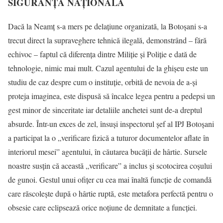
SIGURANȚĂ NAȚIONALĂ
Dacă la Neamț s-a mers pe delațiune organizată, la Botoșani s-a
trecut direct la supraveghere tehnică ilegală, demonstrând – fără
echivoc – faptul că diferența dintre Miliție și Poliție e dată de
tehnologie, nimic mai mult. Cazul agentului de la ghișeu este un
studiu de caz despre cum o instituție, orbită de nevoia de a-și
proteja imaginea, este dispusă să încalce legea pentru a pedepsi un
gest minor de sinceritate iar detaliile anchetei sunt de-a dreptul
absurde. Într-un exces de zel, însuși inspectorul șef al IPJ Botoșani
a participat la o „verificare fizică a tuturor documentelor aflate în
interiorul mesei” agentului, în căutarea bucății de hârtie. Sursele
noastre susțin că această „verificare” a inclus și scotocirea coșului
de gunoi. Gestul unui ofițer cu cea mai înaltă funcție de comandă
care răscolește după o hârtie ruptă, este metafora perfectă pentru o
obsesie care eclipsează orice noțiune de demnitate a funcției.