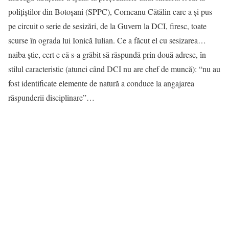
polițiștilor din Botoșani (SPPC), Corneanu Cătălin care a și pus
pe circuit o serie de sesizări, de la Guvern la DCI, firesc, toate
scurse în ograda lui Ionică Iulian. Ce a făcut el cu sesizarea…
naiba știe, cert e că s-a grăbit să răspundă prin două adrese, în
stilul caracteristic (atunci când DCI nu are chef de muncă): “nu au
fost identificate elemente de natură a conduce la angajarea
răspunderii disciplinare”…