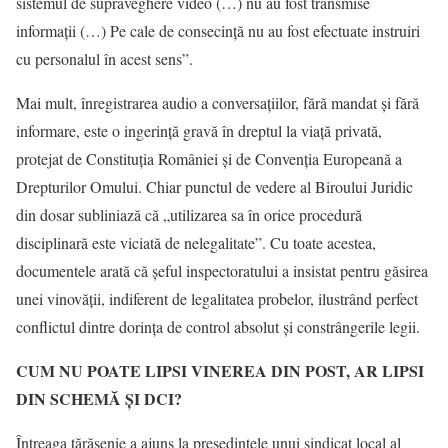
sistemul de supraveghere video (…) nu au fost transmise
informații (…) Pe cale de consecință nu au fost efectuate instruiri
cu personalul în acest sens”.
Mai mult, înregistrarea audio a conversațiilor, fără mandat și fără
informare, este o ingerință gravă în dreptul la viață privată,
protejat de Constituția României și de Convenția Europeană a
Drepturilor Omului. Chiar punctul de vedere al Biroului Juridic
din dosar subliniază că „utilizarea sa în orice procedură
disciplinară este viciată de nelegalitate”. Cu toate acestea,
documentele arată că șeful inspectoratului a insistat pentru găsirea
unei vinovății, indiferent de legalitatea probelor, ilustrând perfect
conflictul dintre dorința de control absolut și constrângerile legii.
CUM NU POATE LIPSI VINEREA DIN POST,
AR LIPSI
DIN SCHEMĂ ȘI DCI?
Întreaga tărășenie a ajuns la președintele unui sindicat local al