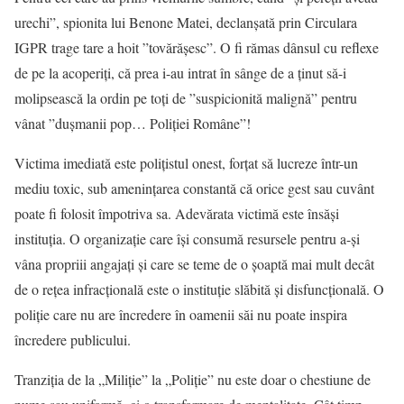
urechi”, spionita lui Benone Matei, declanșată prin Circulara
IGPR trage tare a hoit ”tovărășesc”. O fi rămas dânsul cu reflexe
de pe la acoperiți, că prea i-au intrat în sânge de a ținut să-i
molipsească la ordin pe toți de ”suspicionită malignă” pentru
vânat ”dușmanii pop… Poliției Române”!
Victima imediată este polițistul onest, forțat să lucreze într-un
mediu toxic, sub amenințarea constantă că orice gest sau cuvânt
poate fi folosit împotriva sa. Adevărata victimă este însăși
instituția. O organizație care își consumă resursele pentru a-și
vâna propriii angajați și care se teme de o șoaptă mai mult decât
de o rețea infracțională este o instituție slăbită și disfuncțională. O
poliție care nu are încredere în oamenii săi nu poate inspira
încredere publicului.
Tranziția de la „Miliție” la „Poliție” nu este doar o chestiune de