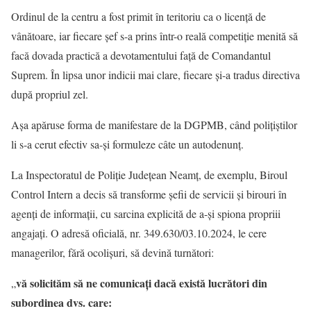
Ordinul de la centru a fost primit în teritoriu ca o licență de
vânătoare, iar fiecare șef s-a prins într-o reală competiție menită să
facă dovada practică a devotamentului față de Comandantul
Suprem. În lipsa unor indicii mai clare, fiecare și-a tradus directiva
după propriul zel.
Așa apăruse forma de manifestare de la DGPMB, când polițiștilor
li s-a cerut efectiv sa-și formuleze câte un autodenunț.
La Inspectoratul de Poliție Județean Neamț, de exemplu, Biroul
Control Intern a decis să transforme șefii de servicii și birouri în
agenți de informații, cu sarcina explicită de a-și spiona propriii
angajați. O adresă oficială, nr. 349.630/03.10.2024, le cere
managerilor, fără ocolișuri, să devină turnători:
vă solicităm să ne comunicați dacă există lucrători din
„
subordinea dvs. care: