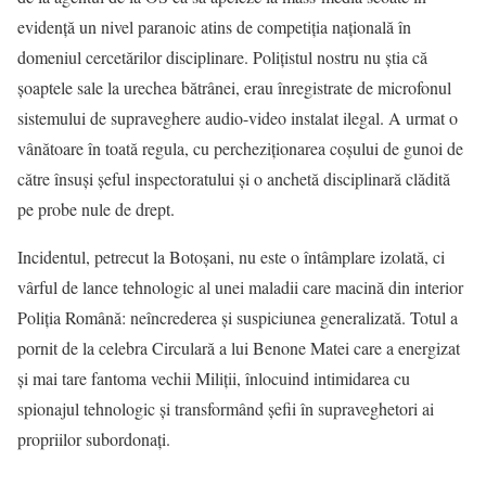
evidență un nivel paranoic atins de competiția națională în
domeniul cercetărilor disciplinare. Polițistul nostru nu știa că
șoaptele sale la urechea bătrânei, erau înregistrate de microfonul
sistemului de supraveghere audio-video instalat ilegal. A urmat o
vânătoare în toată regula, cu percheziționarea coșului de gunoi de
către însuși șeful inspectoratului și o anchetă disciplinară clădită
pe probe nule de drept.
Incidentul, petrecut la Botoșani, nu este o întâmplare izolată, ci
vârful de lance tehnologic al unei maladii care macină din interior
Poliția Română: neîncrederea și suspiciunea generalizată. Totul a
pornit de la celebra Circulară a lui Benone Matei care a energizat
și mai tare fantoma vechii Miliții, înlocuind intimidarea cu
spionajul tehnologic și transformând șefii în supraveghetori ai
propriilor subordonați.