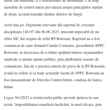
nume sau uniformă, ci o transformare de mentalitate. Cât timp
metodele de control intern prevalează asupra principiilor statului
de drept, această tranziție rămâne dureros de lungă.
Aveti mai jos, fragmente relevante din raportul de cercetare
disciplinara 146197 din 06.06.2025, intocmit impecabil de un
ofiter SIC dar respins de seful IPJ Botosani. Raportul ne-a fost
comunicat de catre domnul Catalin Corneanu, presedintele SPPC
Botosani, in incercarea de a obtine sprijinul tuturor organizatiilor
sindicale si atentia opiniei publice, prin platformele noastre de
comunicare, fata de o practica extrem de grava de la IPJ Botosani,
avand in vedere si ca toate sesizarile facute de SPPC Botosani au
fost musamalizate de Directia Control Intern, condusa de Ionica
Iulian.
Legea 361/2022 a avertizorului public prevede ipoteza in care
exista “imposibilitatea remedierii încălcării, în mod eficace, prin