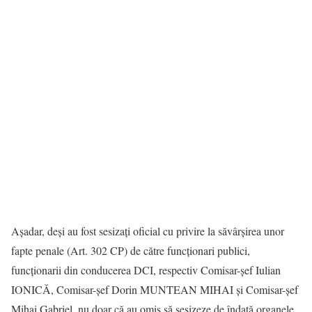
Așadar, deși au fost sesizați oficial cu privire la săvârșirea unor
fapte penale (Art. 302 CP) de către funcționari publici,
funcționarii din conducerea DCI, respectiv Comisar-șef Iulian
IONICĂ, Comisar-șef Dorin MUNTEAN MIHAI și Comisar-șef
Mihai Gabriel, nu doar că au omis să sesizeze de îndată organele