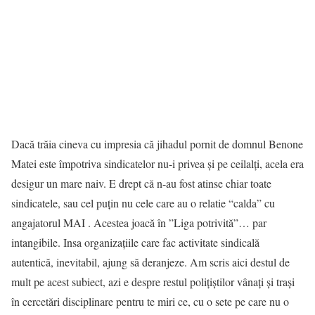
Dacă trăia cineva cu impresia că jihadul pornit de domnul Benone
Matei este împotriva sindicatelor nu-i privea și pe ceilalți, acela era
desigur un mare naiv. E drept că n-au fost atinse chiar toate
sindicatele, sau cel puțin nu cele care au o relatie “calda” cu
angajatorul MAI . Acestea joacă în ”Liga potrivită”… par
intangibile. Insa organizațiile care fac activitate sindicală
autentică, inevitabil, ajung să deranjeze. Am scris aici destul de
mult pe acest subiect, azi e despre restul polițiștilor vânați și trași
în cercetări disciplinare pentru te miri ce, cu o sete pe care nu o