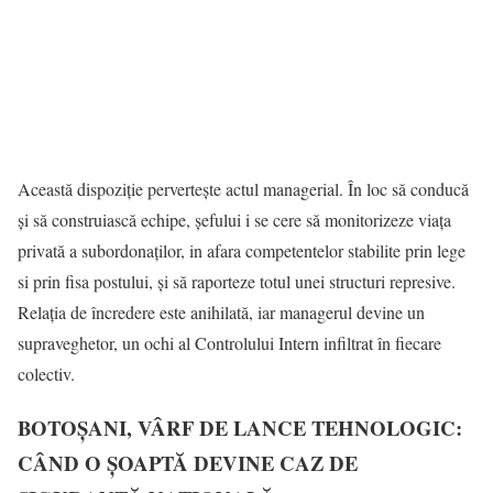
Această dispoziție pervertește actul managerial. În loc să conducă
și să construiască echipe, șefului i se cere să monitorizeze viața
privată a subordonaților, in afara competentelor stabilite prin lege
si prin fisa postului, și să raporteze totul unei structuri represive.
Relația de încredere este anihilată, iar managerul devine un
supraveghetor, un ochi al Controlului Intern infiltrat în fiecare
colectiv.
BOTOȘANI, VÂRF DE LANCE TEHNOLOGIC:
CÂND O ȘOAPTĂ DEVINE CAZ DE