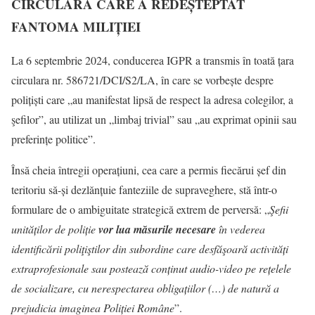
CIRCULARA CARE A REDEȘTEPTAT
FANTOMA MILIȚIEI
La 6 septembrie 2024, conducerea IGPR a transmis în toată țara
circulara nr. 586721/DCI/S2/LA, în care se vorbește despre
polițiști care „au manifestat lipsă de respect la adresa colegilor, a
şefilor”, au utilizat un „limbaj trivial” sau „au exprimat opinii sau
preferințe politice”.
Însă cheia întregii operațiuni, cea care a permis fiecărui șef din
teritoriu să-și dezlănțuie fanteziile de supraveghere, stă într-o
formulare de o ambiguitate strategică extrem de perversă: „
Şefii
unităților de poliție
vor lua măsurile necesare
în vederea
identificării poliţiştilor din subordine care desfăşoară activități
extraprofesionale sau postează conținut audio-video pe rețelele
de socializare, cu nerespectarea obligațiilor (…) de natură a
prejudicia imaginea Poliției Române
”.