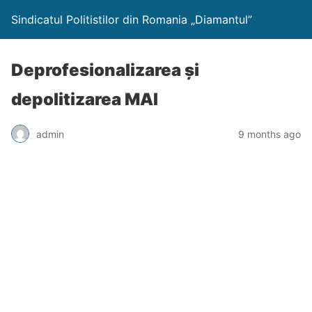
Sindicatul Politistilor din Romania „Diamantul”
Deprofesionalizarea și
depolitizarea MAI
admin
9 months ago