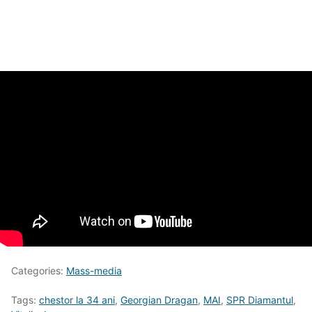
Categories:
Mass-media
Tags:
chestor la 34 ani
,
Georgian Dragan
,
MAI
,
SPR Diamantul
,