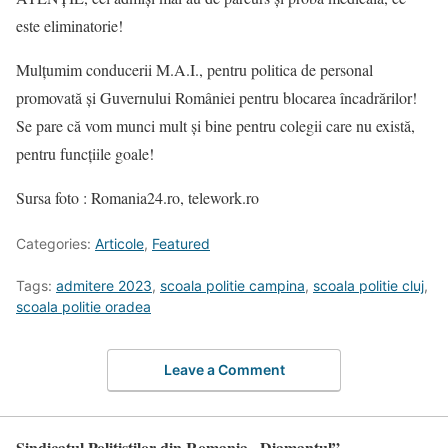
este eliminatorie!
Mulțumim conducerii M.A.I., pentru politica de personal
promovată și Guvernului României pentru blocarea încadrărilor!
Se pare că vom munci mult și bine pentru colegii care nu există,
pentru funcțiile goale!
Sursa foto : Romania24.ro, telework.ro
Categories:
Articole
,
Featured
Tags:
admitere 2023
,
scoala politie campina
,
scoala politie cluj
,
scoala politie oradea
Leave a Comment
Sindicatul Politistilor din Romania „Diamantul”