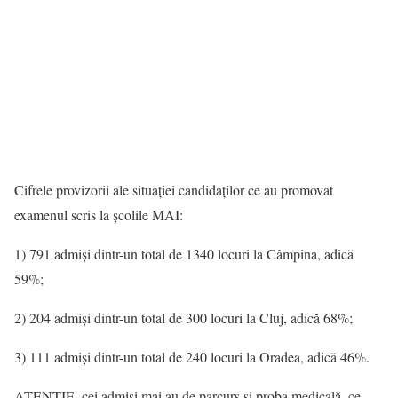
Cifrele provizorii ale situației candidaților ce au promovat
examenul scris la școlile MAI:
1) 791 admiși dintr-un total de 1340 locuri la Câmpina, adică
59%;
2) 204 admiși dintr-un total de 300 locuri la Cluj, adică 68%;
3) 111 admiși dintr-un total de 240 locuri la Oradea, adică 46%.
ATENȚIE, cei admiși mai au de parcurs și proba medicală, ce