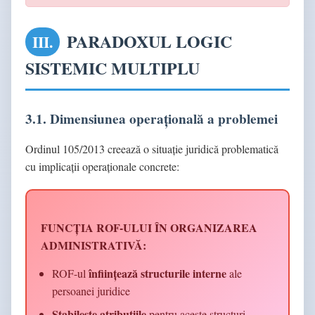
PARADOXUL LOGIC
III.
SISTEMIC MULTIPLU
3.1. Dimensiunea operațională a problemei
Ordinul 105/2013 creează o situație juridică problematică
cu implicații operaționale concrete:
FUNCȚIA ROF-ULUI ÎN ORGANIZAREA
ADMINISTRATIVĂ:
înființează structurile interne
ROF-ul
ale
persoanei juridice
Stabilește atribuțiile
pentru aceste structuri