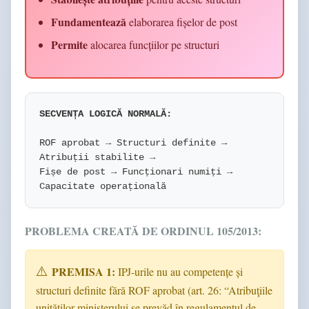
Fundamentează
elaborarea fișelor de post
Permite
alocarea funcțiilor pe structuri
SECVENȚA LOGICĂ NORMALĂ:
ROF aprobat → Structuri definite →
Atribuții stabilite →
Fișe de post → Funcționari numiți →
Capacitate operațională
PROBLEMA CREATĂ DE ORDINUL 105/2013:
PREMISA 1:
IPJ-urile nu au competențe și
structuri definite fără ROF aprobat (art. 26: “Atribuţiile
unităţilor ministerului se prevăd în regulamentul de