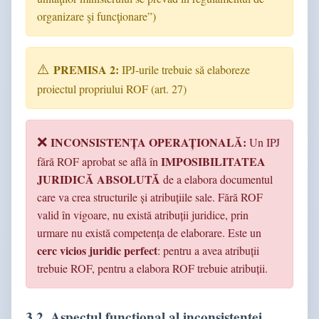
organizare şi funcţionare”)
PREMISA 2:
IPJ-urile trebuie să elaboreze
proiectul propriului ROF (art. 27)
INCONSISTENȚA OPERAȚIONALĂ:
Un IPJ
IMPOSIBILITATEA
fără ROF aprobat se află în
JURIDICĂ ABSOLUTĂ
de a elabora documentul
care va crea structurile și atribuțiile sale. Fără ROF
valid în vigoare, nu există atribuții juridice, prin
urmare nu există competența de elaborare. Este un
cerc vicios juridic perfect
: pentru a avea atribuții
trebuie ROF, pentru a elabora ROF trebuie atribuții.
3.2. Aspectul funcțional al inconsistenței